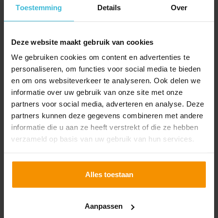
Toestemming
Details
Over
Deze website maakt gebruik van cookies
We gebruiken cookies om content en advertenties te
personaliseren, om functies voor social media te bieden
en om ons websiteverkeer te analyseren. Ook delen we
Extra controles op bpm-
informatie over uw gebruik van onze site met onze
partners voor social media, adverteren en analyse. Deze
aangiftes bij gebruikte
partners kunnen deze gegevens combineren met andere
voertuigen
informatie die u aan ze heeft verstrekt of die ze hebben
17-07-2026
verzameld op basis van uw gebruik van hun services.
Doe je binnenkort bpm-aangifte voor een gebruikt
voertuig met een taxatierapport? Houd er dan
rekening mee dat de Belastingdienst hier extra
Alles toestaan
controles op uitvoert.
Lees verder
Aanpassen