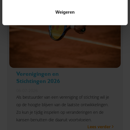
Weigeren
Verenigingen en
Stichtingen 2026
06-07-2026
Als bestuurder van een vereniging of stichting wil je
op de hoogte blijven van de laatste ontwikkelingen.
Zo kun je tijdig inspelen op veranderingen en de
kansen benutten die daaruit voortvloeien.
Lees verder