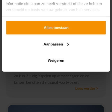
informatie die u aan ze heeft verstrekt of die ze hebben
verzameld op basis van uw gebruik van hun services.
Alles toestaan
Verenigingen en
Aanpassen
Stichtingen 2026
06-07-2026
Weigeren
Als bestuurder van een vereniging of stichting wil je
op de hoogte blijven van de laatste ontwikkelingen.
Zo kun je tijdig inspelen op veranderingen en de
kansen benutten die daaruit voortvloeien.
Lees verder