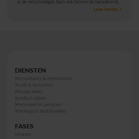
je de verschuldigde bpm ook binnen de betaaltermijn
Lees verder
voldoet. Dat bevestigde de Hoge Raad in een zaak
waarin bezwaar was ingediend voordat de bpm was
betaald.
DIENSTEN
Accountancy & Administratie
Audit & Assurance
Fiscaal advies
Juridisch advies
Personeel en pensioen
Strategisch bedrijfsadvies
FASES
Starten