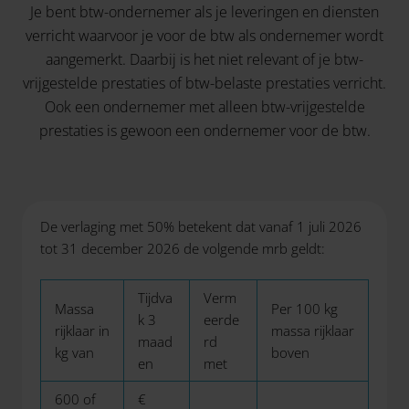
Je bent btw-ondernemer als je leveringen en diensten
verricht waarvoor je voor de btw als ondernemer wordt
aangemerkt. Daarbij is het niet relevant of je btw-
vrijgestelde prestaties of btw-belaste prestaties verricht.
Ook een ondernemer met alleen btw-vrijgestelde
prestaties is gewoon een ondernemer voor de btw.
De verlaging met 50% betekent dat vanaf 1 juli 2026
tot 31 december 2026 de volgende mrb geldt:
Tijdva
Verm
Massa
Per 100 kg
k 3
eerde
rijklaar in
massa rijklaar
maad
rd
kg van
boven
en
met
600 of
€