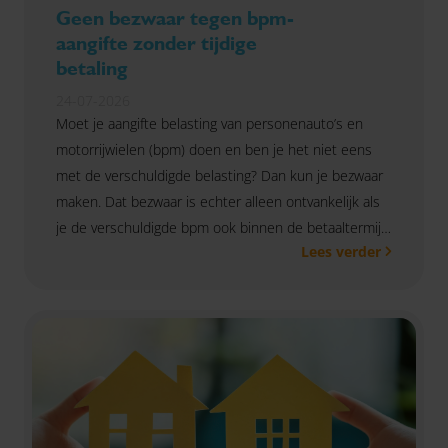
Geen bezwaar tegen bpm-
aangifte zonder tijdige
betaling
24-07-2026
Moet je aangifte belasting van personenauto’s en
motorrijwielen (bpm) doen en ben je het niet eens
met de verschuldigde belasting? Dan kun je bezwaar
maken. Dat bezwaar is echter alleen ontvankelijk als
je de verschuldigde bpm ook binnen de betaaltermijn
Lees verder
voldoet. Dat bevestigde de Hoge Raad in een zaak
waarin bezwaar was ingediend voordat de bpm was
betaald.