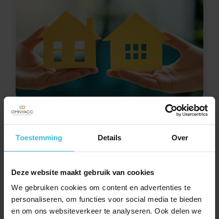
Verkoop bouwkavel vanuit
privé kan btw-gevolgen
hebben
Toestemming
Details
Over
27-07-2026
Verkoopt je klant een bouwkavel die tot het
Deze website maakt gebruik van cookies
privévermogen behoort? Afhankelijk van de
(voorbereidende) werkzaamheden die worden
We gebruiken cookies om content en advertenties te
personaliseren, om functies voor social media te bieden
verricht, kan de verkoop toch leiden tot btw-heffing.
en om ons websiteverkeer te analyseren. Ook delen we
Lees verder