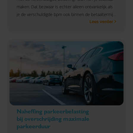
maken. Dat bezwaar is echter alleen ontvankelijk als
je de verschuldigde bpm ook binnen de betaaltermijn
Lees verder
voldoet. Dat bevestigde de Hoge Raad in een zaak
waarin bezwaar was ingediend voordat de bpm was
betaald.
Naheffing parkeerbelasting
bij overschrijding maximale
parkeerduur