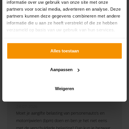
informatie over uw gebruik van onze site met onze
partners voor social media, adverteren en analyse. Deze
partners kunnen deze gegevens combineren met andere
informatie die u aan ze heeft verstrekt of die ze hebben
verzameld op basis van uw gebruik van hun services.
Alles toestaan
Aanpassen
Geen bezwaar tegen bpm-
Weigeren
aangifte zonder tijdige
betaling
24-07-2026
Moet je aangifte belasting van personenauto’s en
motorrijwielen (bpm) doen en ben je het niet eens
met de verschuldigde belasting? Dan kun je bezwaar