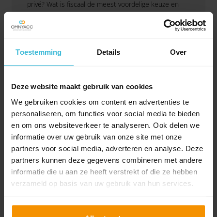
privé? Wat is fiscaal de meest voordelige keuze en
welke voor- en nadelen spelen daarbij een rol? In
deze advieswijzer zetten we de belangrijkste regels
op een rij, inclusief de wijzigingen die vanaf 2027
Toestemming
Details
Over
Lees verder
ingaan.
Deze website maakt gebruik van cookies
We gebruiken cookies om content en advertenties te
personaliseren, om functies voor social media te bieden
en om ons websiteverkeer te analyseren. Ook delen we
informatie over uw gebruik van onze site met onze
partners voor social media, adverteren en analyse. Deze
partners kunnen deze gegevens combineren met andere
informatie die u aan ze heeft verstrekt of die ze hebben
verzameld op basis van uw gebruik van hun services.
Verhuur panden: box 3 of
toch box 1?