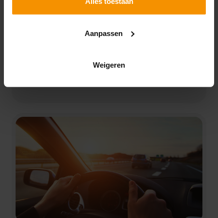
Alles toestaan
03-08-2026
Verhuur je een pand vanuit privé? Dan valt dit in
Aanpassen
principe in box 3. Verricht je echter meer
werkzaamheden dan normaal vermogensbeheer, dan
kan het pand in box 1 worden belast. Rechtbank Den
Weigeren
Haag deed hierover in juni 2026 uitspraak.
Lees verder