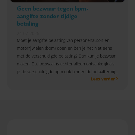
Geen bezwaar tegen bpm-
aangifte zonder tijdige
betaling
24-07-2026
Moet je aangifte belasting van personenauto’s en
motorrijwielen (bpm) doen en ben je het niet eens
met de verschuldigde belasting? Dan kun je bezwaar
maken. Dat bezwaar is echter alleen ontvankelijk als
je de verschuldigde bpm ook binnen de betaaltermijn
Lees verder
voldoet. Dat bevestigde de Hoge Raad in een zaak
waarin bezwaar was ingediend voordat de bpm was
betaald.