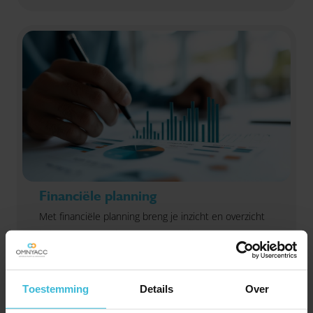
Financiële planning
Met financiële planning breng je inzicht en overzicht
in je financiële huishouden, zodat jij de dingen kan
doen die je wilt! Een helicopterview op het hele
plaatje.
Lees verder
Toestemming
Details
Over