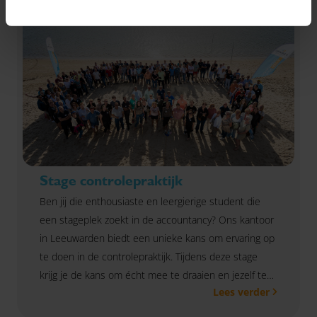
Stage controlepraktijk
Ben jij die enthousiaste en leergierige student die
een stageplek zoekt in de accountancy? Ons kantoor
in Leeuwarden biedt een unieke kans om ervaring op
te doen in de controlepraktijk. Tijdens deze stage
krijg je de kans om écht mee te draaien en jezelf te
Lees verder
ontwikkelen binnen een professioneel team.