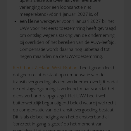
tijdens ziekte (de twee jaar, een eventuele
verlenging door een loonsanctie niet
meegerekend) vóór 1 januari 2027 is, of
een kleine werkgever voor 1 januari 2027 bij het
UWV voor het eerst toestemming heeft gevraagd
om ontslag wegens staking van de onderneming
bij overlijden of het bereiken van de AOW-leeftijd.
Compensatie wordt daarna nog uitbetaald tot
negen maanden na de UWV-toestemming.
Rechtbank Zeeland-West-Brabant
heeft geoordeeld
dat geen recht bestaat op compensatie van de
transitievergoeding als een werknemer overlijdt nadat
de ontslagvergunning is verleend, maar voordat het
dienstverband is opgezegd. Het UWV heeft wel
buitenwettelijk begunstigend beleid waarbij wel recht
op compensatie van de transitievergoeding bestaat.
Dit is als de beëindiging van het dienstverband al
‘concreet in gang is gezet’ op het moment van
overlijden. Het is voor een werkgever daarom van