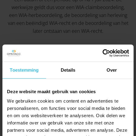
werkwijze geldt dus voor een WIA-claimbeoordeling,
een WIA-herbeoordeling, de beoordeling van herleving
van een beëindigd WIA-recht en de beoordeling van het
later ontstaan van een WIA-recht.
Tijdelijke verlenging beslistermijn WIA-
beoordelingen
Toestemming
Details
Over
Met ingang van 1 januari 2026 verlengt het UWV
tijdelijk de beslistermijn voor WIA-beoordelingen van
Deze website maakt gebruik van cookies
acht naar
zestien weken
.
We gebruiken cookies om content en advertenties te
personaliseren, om functies voor social media te bieden
Geen langere termijn UWV bij niet-tijdig
en om ons websiteverkeer te analyseren. Ook delen we
beslissen
informatie over uw gebruik van onze site met onze
partners voor social media, adverteren en analyse. Deze
Het UWV heeft sinds januari 2026 de werkwijze