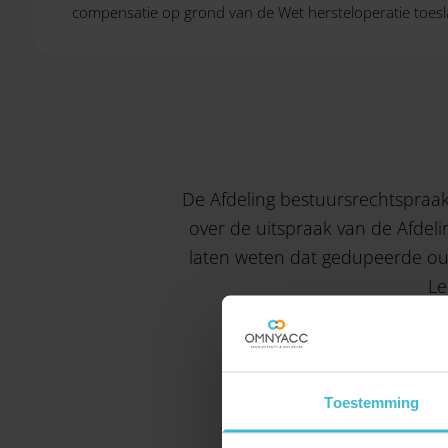
compensatie op grond van de Wet hersteloperatie toeslage
De Afdeling bestuursrechtspraak 
over de uitspraak van de Afdeli
laten weten dat gedupeerde ou
Le
Toestemming