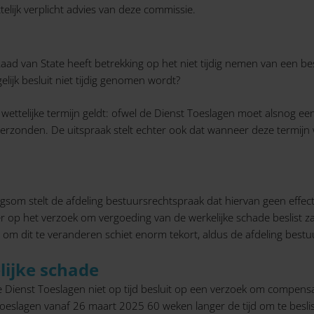
elijk verplicht advies van deze commissie.
aad van State heeft betrekking op het niet tijdig nemen van een be
ijk besluit niet tijdig genomen wordt?
 wettelijke termijn geldt: ofwel de Dienst Toeslagen moet alsnog 
 verzonden. De uitspraak stelt echter ook dat wanneer deze termi
gsom stelt de afdeling bestuursrechtspraak dat hiervan geen effe
er op het verzoek om vergoeding van de werkelijke schade beslist 
it om dit te veranderen schiet enorm tekort, aldus de afdeling best
lijke schade
e Dienst Toeslagen niet op tijd besluit op een verzoek om compens
 Toeslagen vanaf 26 maart 2025 60 weken langer de tijd om te bes