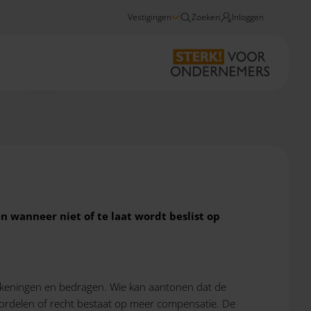
Vestigingen
Zoeken
Inloggen
Nieuws
Voorlopig geen dwangsom bij te laat besluit in toeslagenaffaire
 wanneer niet of te laat wordt beslist op
ekeningen en bedragen. Wie kan aantonen dat de
oordelen of recht bestaat op meer compensatie. De