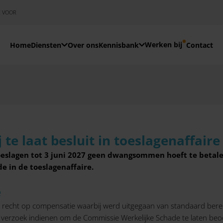
E VOOR
Werken bij
Home
Diensten
Over ons
Kennisbank
Contact
te laat besluit in toeslagenaffaire
eslagen tot 3 juni 2027 geen dwangsommen hoeft te betalen
 in de toeslagenaffaire.
e
l recht op compensatie waarbij werd uitgegaan van standaard ber
n verzoek indienen om de Commissie Werkelijke Schade te laten be