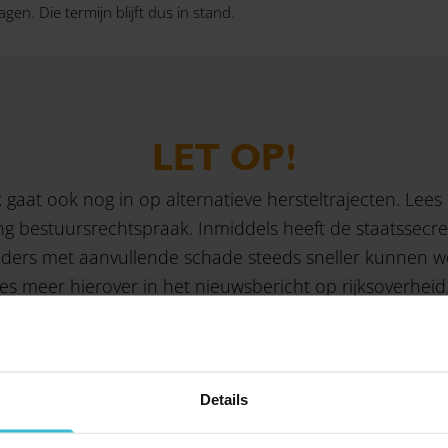
n. Die termijn blijft dus in stand.
LET OP!
gaat ook nog in op alternatieve hersteltrajecten. Lees
ng bestuursrechtspraak. Inmiddels heeft de staatssecre
ders met aanvullende schade steeds sneller kunnen wo
es meer hierover in het
nieuwsbericht
op rijksoverheid.
Details
DELEN