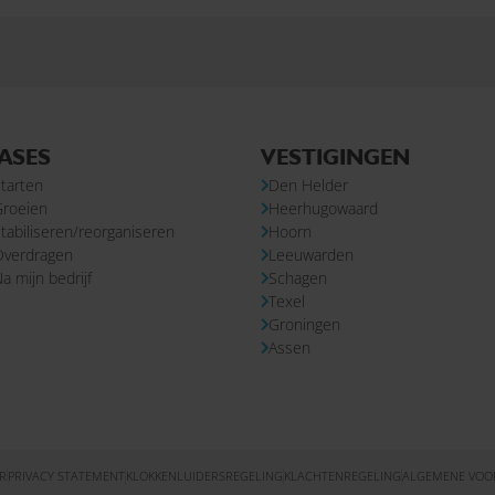
ASES
VESTIGINGEN
tarten
Den Helder
Groeien
Heerhugowaard
tabiliseren/reorganiseren
Hoorn
Overdragen
Leeuwarden
a mijn bedrijf
Schagen
Texel
Groningen
Assen
R
PRIVACY STATEMENT
KLOKKENLUIDERSREGELING
KLACHTENREGELING
ALGEMENE VO