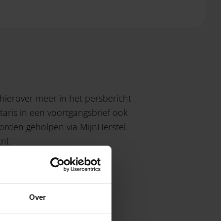
 hierover meer in het
persbericht
taris in een voortgangsbrief ook
rden geholpen via MijnHerstel.
nl.
Over