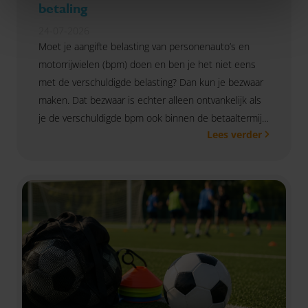
betaling
24-07-2026
Moet je aangifte belasting van personenauto’s en
motorrijwielen (bpm) doen en ben je het niet eens
met de verschuldigde belasting? Dan kun je bezwaar
maken. Dat bezwaar is echter alleen ontvankelijk als
je de verschuldigde bpm ook binnen de betaaltermijn
Lees verder
voldoet. Dat bevestigde de Hoge Raad in een zaak
waarin bezwaar was ingediend voordat de bpm was
betaald.