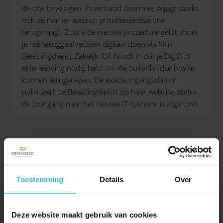
de btw te wijzigen. In verband daarmee, wijzigt straks
ook de manier waarop je buitenlandse btw
terugvraagt. Zodra de nieuwe procedure geldt, moet
je het teruggaafverzoek digitaal doen via Mijn
Belastingdienst Zakelijk. Dit houdt in dat je DigiD of
eHerkenning nodig hebt om de buitenlandse btw te
kunnen terugvragen. De exacte ingangsdatum
publiceert de Belastingdienst op haar website, zodra
de overgang naar het nieuwe IT-systeem is afgerond.
Toestemming
Details
Over
DELEN
Deze website maakt gebruik van cookies