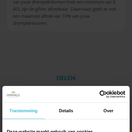
van jouw drempelinkomen (met een minimum van €
60), zijn de giften aftrekbaar. Daarnaast geldt er ook
een maximale aftrek van 10% van jouw
drempelinkomen.
DELEN
Toestemming
Details
Over
Deze website maakt gebruik van cookies