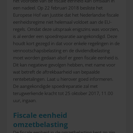
het voordeel van de fiscale eenheid kan omslaan in
een nadeel. Op 22 februari 2018 besliste het
Europese Hof van Justitie dat het Nederlandse fiscale
eenheidsregime niet helemaal voldoet aan de EU-
regels. Omdat deze uitspraak enigszins was voorzien,
is al eerder een spoedreparatie aangekondigd. Deze
houdt kort gezegd in dat voor enkele regelingen in de
vennootschapsbelasting en de dividendbelasting
moet worden gedaan alsof er geen fiscale eenheid is.
Dit kan negatieve gevolgen hebben, met name voor
wat betreft de aftrekbaarheid van bepaalde
rentebetalingen. Laat u hierover goed informeren.
De aangekondigde spoedreparatie zal met
terugwerkende kracht tot 25 oktober 2017, 11.00
uur, ingaan.
Fiscale eenheid
omzetbelasting
De fiscale eenheid in de omzetbelasting kent zo zijn