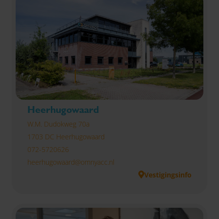
Heerhugowaard
W.M. Dudokweg 70a
1703 DC Heerhugowaard
072-5720626
heerhugowaard@omnyacc.nl
Vestigingsinfo