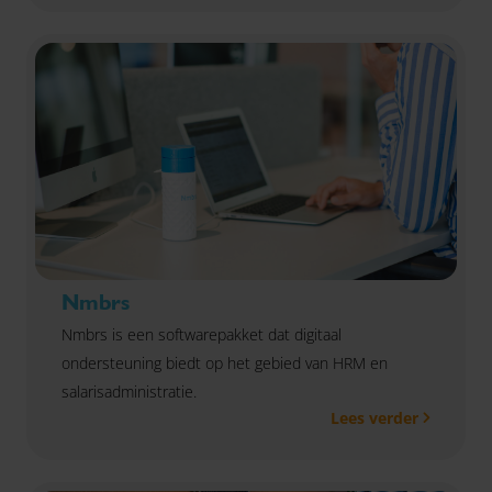
de Belastingdienst per 2025 en eventuele te nemen
acties. Ons doel is méér duidelijkheid te scheppen
over dit onderwerp en eventuele onrust zo veel
mogelijk weg te nemen. Kom jij ook? Meld je dan
direct aan.
Nmbrs
Nmbrs is een softwarepakket dat digitaal
ondersteuning biedt op het gebied van HRM en
salarisadministratie.
Lees verder