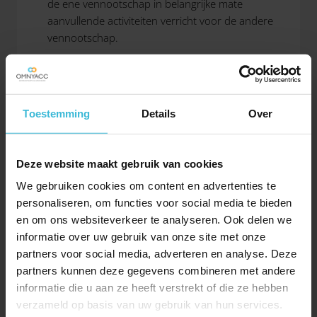
de ene vennootschap in belangrijke mate
aanvullende activiteiten verricht voor de andere
vennootschap.
Tip:
Het is ook mogelijk om een fiscale eenheid te vormen
met een andere rechtsvorm, bijvoorbeeld een cv of
Toestemming
Details
Over
een stichting, maar ook met een natuurlijk persoon.
Zo kan er dus een fiscale eenheid bestaan tussen de
bv en haar directeur-grootaandeelhouder (dga), als
Deze website maakt gebruik van cookies
deze dga bijvoorbeeld een pand verhuurt aan zijn bv.
We gebruiken cookies om content en advertenties te
Aangaan fiscale eenheid
personaliseren, om functies voor social media te bieden
en om ons websiteverkeer te analyseren. Ook delen we
Op verzoek kunnen vennootschappen, mits voldaan
informatie over uw gebruik van onze site met onze
aan de voorwaarden, een fiscale eenheid vormen.
partners voor social media, adverteren en analyse. Deze
Het verzoek moet worden ingediend bij de
partners kunnen deze gegevens combineren met andere
Belastingdienst. De belastinginspecteur kan ook op
informatie die u aan ze heeft verstrekt of die ze hebben
eigen bevindingen een fiscale eenheid vaststellen. In
verzameld op basis van uw gebruik van hun services.
allebei de gevallen zal de inspecteur een beschikking