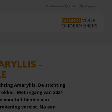
Vestigingen
Zoeken
Inloggen
n aan de controle, maar ook vanwege de professionaliteit en laagdrempeligheid.
RYLLIS -
LE
hting Amaryllis. De stichting
rekker. Met ingang van 2021
 voor het bieden van
rrekening vereist
. Na een