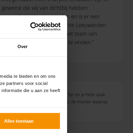
 geweest die wij van dichtbij hebben
er een fusie plaatsgevonden en is er een
r de
Wmo
binnen de gemeente Leeuwarden
eeds ontzettend fijn om met het team van
rken. We weten elkaar goed te vinden."
Over
 media te bieden en om ons
ze partners voor social
nformatie die u aan ze heeft
ancy keten. De korte lijnen zijn fijn en je hebt vaak
 de achtergrond van onze organisatie, de manier waarop
Alles toestaan