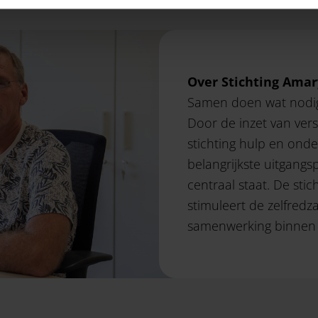
Over Stichting Amary
Samen doen wat nodig 
Door de inzet van ver
stichting hulp en onde
belangrijkste uitgangs
centraal staat. De sti
stimuleert de zelfred
samenwerking binnen h