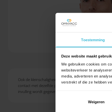
Toestemming
Deze website maakt gebruik
We gebruiken cookies om cont
websiteverkeer te analyseren
media, adverteren en analys
Ook de kleinschaligheid en professionele aanpak van Omny
verstrekt of die ze hebben v
contact met dezelfde personen. De continuïteit die Omny
invulling wordt gegeven aan de controle, de professional
Weigeren