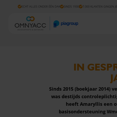
ECHT ALLES ONDER ÉÉN DAK
SINDS 1930
7.000 KLANTEN GINGEN J
IN GESP
J
Sinds 2015 (boekjaar 2014) v
was destijds controleplicht
heeft Amaryllis een
basisondersteuning Wmo.