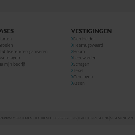
ASES
VESTIGINGEN
tarten
Den Helder
Groeien
Heerhugowaard
tabiliseren/reorganiseren
Hoorn
Overdragen
Leeuwarden
a mijn bedrijf
Schagen
Texel
Groningen
Assen
R
PRIVACY STATEMENT
KLOKKENLUIDERSREGELING
KLACHTENREGELING
ALGEMENE VO