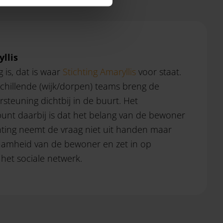
llis
is, dat is waar
Stichting Amaryllis
voor staat.
schillende (wijk/dorpen) teams breng de
rsteuning dichtbij in de buurt. Het
punt daarbij is dat het belang van de bewoner
chting neemt de vraag niet uit handen maar
zaamheid van de bewoner en zet in op
et sociale netwerk.