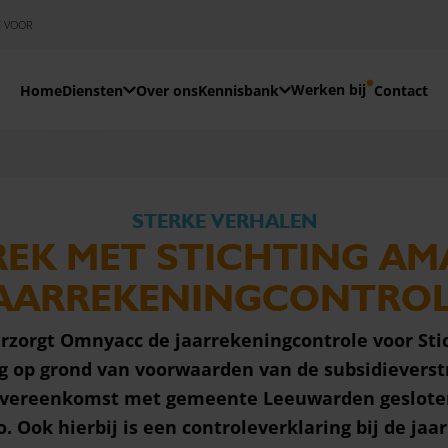
E VOOR
Werken bij
Home
Diensten
Over ons
Kennisbank
Contact
Omnyacc
Wij kozen voor Omnyacc vanwege de manier waarop zij invulling geve
STERKE VERHALEN
REK MET STICHTING AMA
AARREKENINGCONTRO
erzorgt Omnyacc de jaarrekeningcontrole voor Stic
ig op grond van voorwaarden van de subsidieverst
 overeenkomst met gemeente Leeuwarden gesloten
 Ook hierbij is een
controleverklaring bij de jaa