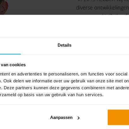
diverse ontwikkelingen
meegemaakt. Zo heeft 
nieuwe werkwijze voo
gestart. Het is nog st
Amaryllis samen te we
Details
 van cookies
ent en advertenties te personaliseren, om functies voor social
. Ook delen we informatie over uw gebruik van onze site met on
e. Deze partners kunnen deze gegevens combineren met andere i
acc vindt Erik belangrijk: “Omnyacc is niet een enorm grote account
erzameld op basis van uw gebruik van hun services.
acc biedt is erg prettig. We zijn blij met Omnyacc’s verdieping in
iteit en de laagdrempeligheid.”
Aanpassen