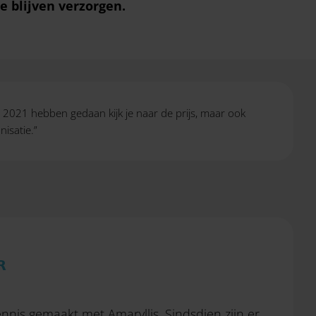
 blijven verzorgen.
in 2021 hebben gedaan kijk je naar de prijs, maar ook
isatie.”
R
nnis gemaakt met Amaryllis. Sindsdien zijn er