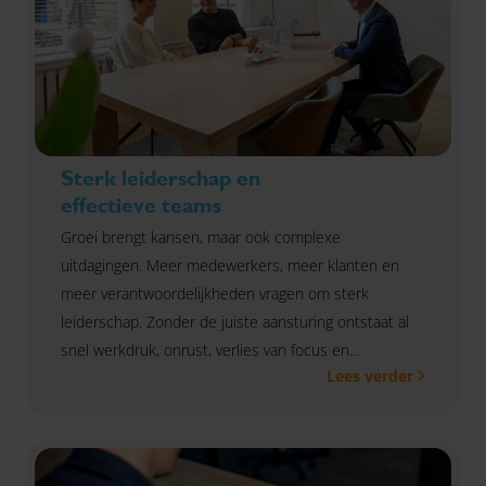
met een scherpe blik naar de toekomst. Samen
bepalen we de juiste stappen: van diensten en
klanten tot cijfers en processen. We bekijken hoe je
jouw team, structuur en werkwijze slim kunt inrichten
om je doelen te bereiken. We doen dit volledig op
jouw tempo: zonder druk, mét resultaat.
Sterk leiderschap en
Zo zorgen we ervoor dat jouw strategie geen
effectieve teams
papieren plan blijft, maar écht tot leven komt.
Groei brengt kansen, maar ook complexe
uitdagingen. Meer medewerkers, meer klanten en
meer verantwoordelijkheden vragen om sterk
leiderschap. Zonder de juiste aansturing ontstaat al
snel werkdruk, onrust, verlies van focus en
Lees verder
miscommunicatie. Met ons leiderschapsprogramma
helpen we leidinggevenden om sterker te sturen,
hechtere teams te vormen en samenwerking te
verbeteren. Je krijgt praktische tools die direct