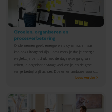
Groeien, organiseren en
procesverbetering
Ondernemen geeft energie en is dynamisch, maar
kan ook uitdagend zijn. Soms merk je dat je energie
weglekt: je bent druk met de dagelijkse gang van
zaken, je organisatie vraagt veel van je, en de groei
van je bedrijf blijft achter. Doelen en ambities voor de
Lees verder
toekomst zijn niet meer scherp. Herkenbaar? Wij
helpen je om weer grip, overzicht en balans te krijgen.
Samen zetten we jouw ideeën om in actie, zodat jij
weer kunt doen waar je energie van krijgt:
ondernemen! Hoe we dat doen? Samen met jou. We
brengen helder in kaart waar je nu staat en kijken