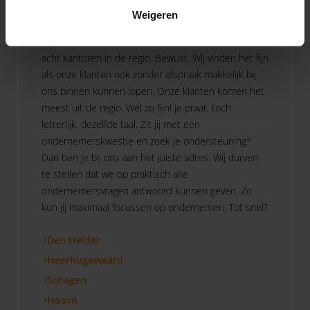
Als Omnyacc zijn we altijd in de buurt. Grote kans
Weigeren
dat je ons zelfs bij jou om de hoek vindt, want wij
werken met maar liefst 270 medewerkers vanuit
acht kantoren in de regio. Bewust. Wij vinden het fijn
als onze klanten ook zonder afspraak makkelijk bij
ons binnen kunnen lopen. Onze klanten komen het
meest uit de regio. Wel zo fijn! Je praat, toch
letterlijk, dezelfde taal. Zit jij met een
ondernemerskwestie en zoek je ondersteuning?
Dan ben je bij ons aan het juiste adres. Wij durven
te stellen dat we op praktisch alle
ondernemersvragen antwoord kunnen geven. Zo
kun jij maximaal focussen op ondernemen. Tot snel?
Den Helder
Heerhugowaard
Schagen
Hoorn