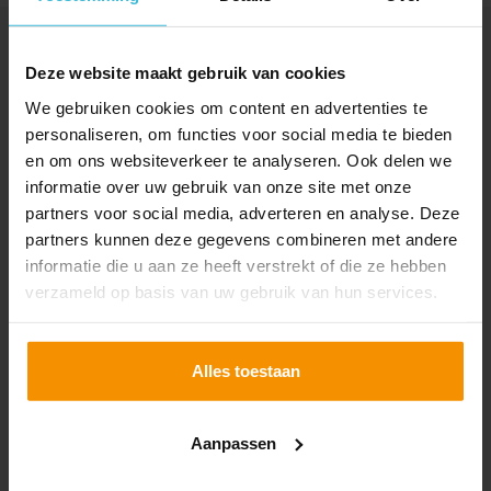
wat je klant echt wil, waar je staat en welke kansen je
kunt benutten. Zo zet je met vertrouwen de volgende
Deze website maakt gebruik van cookies
stap!
We gebruiken cookies om content en advertenties te
personaliseren, om functies voor social media te bieden
Blijf op de hoogte en volg
en om ons websiteverkeer te analyseren. Ook delen we
Omnyacc op LinkedIn
informatie over uw gebruik van onze site met onze
partners voor social media, adverteren en analyse. Deze
OMNYACC OP LINKEDIN
partners kunnen deze gegevens combineren met andere
VOLGEN
informatie die u aan ze heeft verstrekt of die ze hebben
verzameld op basis van uw gebruik van hun services.
Al ruim 2.000 ondernemers gingen je voor
Alles toestaan
Aanpassen
ALTIJD BIJ JOU IN DE BUURT