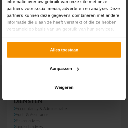
informatie over uw gebruik van onze site met onze
partners voor social media, adverteren en analyse. Deze
partners kunnen deze gegevens combineren met andere
informatie die u aan ze heeft verstrekt of die ze hebben
Suzanne Kroes
verzameld op basis van uw gebruik van hun services.
HRM adviseur
Alles toestaan
Aanpassen
Weigeren
DIENSTEN
Accountancy & Administratie
Audit & Assurance
Fiscaal advies
Juridisch advies