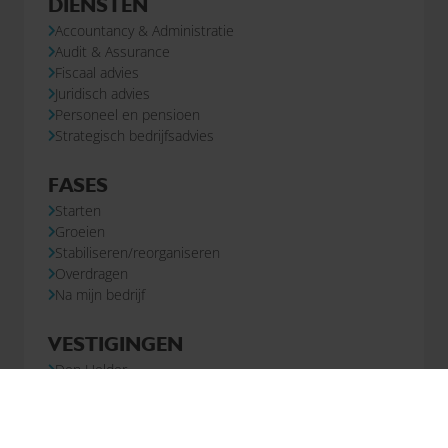
DIENSTEN
Accountancy & Administratie
Audit & Assurance
Fiscaal advies
Juridisch advies
Personeel en pensioen
Strategisch bedrijfsadvies
FASES
Starten
Groeien
Stabiliseren/reorganiseren
Overdragen
Na mijn bedrijf
VESTIGINGEN
Den Helder
Heerhugowaard
Hoorn
Leeuwarden