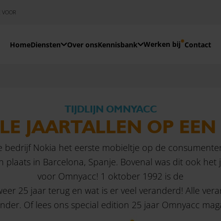
E VOOR
Werken bij
Home
Diensten
Over ons
Kennisbank
Contact
TIJDLIJN OMNYACC
LE JAARTALLEN OP EEN 
se bedrijf Nokia het eerste mobieltje op de consument
laats in Barcelona, Spanje. Bovenal was dit ook het 
voor Omnyacc! 1 oktober 1992 is de
eer 25 jaar terug en wat is er veel veranderd! Alle vera
onder.
Of lees ons special edition 25 jaar Omnyacc mag