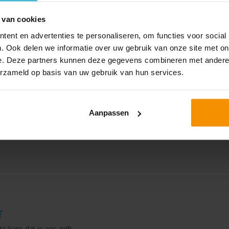
 van cookies
ent en advertenties te personaliseren, om functies voor social
Blijf op de hoogte en volg
. Ook delen we informatie over uw gebruik van onze site met on
e. Deze partners kunnen deze gegevens combineren met andere i
Omnyacc op LinkedIn
erzameld op basis van uw gebruik van hun services.
OMNYACC OP LINKEDIN VOLGEN
Aanpassen
Al ruim 2.000 ondernemers gingen je voor
T
te kans dat je ons zelfs