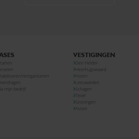
ASES
VESTIGINGEN
tarten
Den Helder
Groeien
Heerhugowaard
tabiliseren/reorganiseren
Hoorn
Overdragen
Leeuwarden
a mijn bedrijf
Schagen
Texel
Groningen
Assen