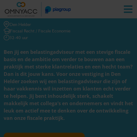
BELASTINGADVISEUR
Vestigingen
Zoeken
Inloggen
Den Helder
Fiscaal Recht / Fiscale Economie
32-40 uur
Belastingadviseur | Den Helder
Ben jij een belastingadviseur met een stevige fiscale
basis en de ambitie om verder te bouwen aan een
praktijk met sterke klantrelaties en een hecht team?
Dan is dit jouw kans. Voor onze vestiging in Den
Helder zoeken wij een belastingadviseur die zijn of
haar vakkennis wil inzetten om klanten echt verder
te helpen. Jij bent inhoudelijk sterk, schakelt
makkelijk met collega’s en ondernemers en vindt het
leuk om actief mee te denken over de ontwikkeling
van onze fiscale praktijk.