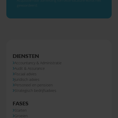
Acquisitie naar aanleiding van deze vacature wordt niet
gewaardeerd.
DIENSTEN
Accountancy & Administratie
Audit & Assurance
Fiscaal advies
Juridisch advies
Personeel en pensioen
Strategisch bedrijfsadvies
FASES
Starten
Groeien