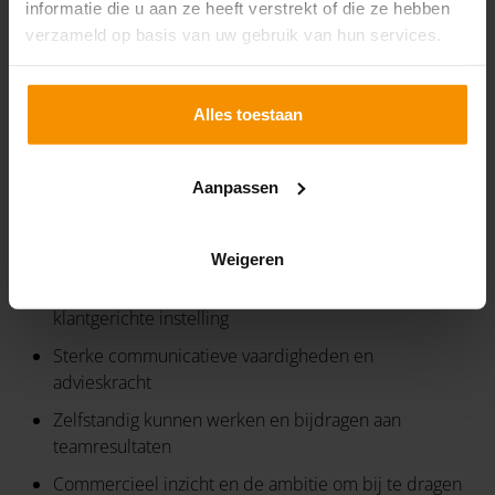
informatie die u aan ze heeft verstrekt of die ze hebben
verzameld op basis van uw gebruik van hun services.
Alles toestaan
JOUW INBRENG
Aanpassen
WO-opleiding in Fiscaal Recht of Fiscale Economie
Minimaal 4 jaar relevante werkervaring binnen de
fiscale adviespraktijk
Weigeren
Goede vaktechnische kennis en een praktische,
klantgerichte instelling
Sterke communicatieve vaardigheden en
advieskracht
Zelfstandig kunnen werken en bijdragen aan
teamresultaten
Commercieel inzicht en de ambitie om bij te dragen