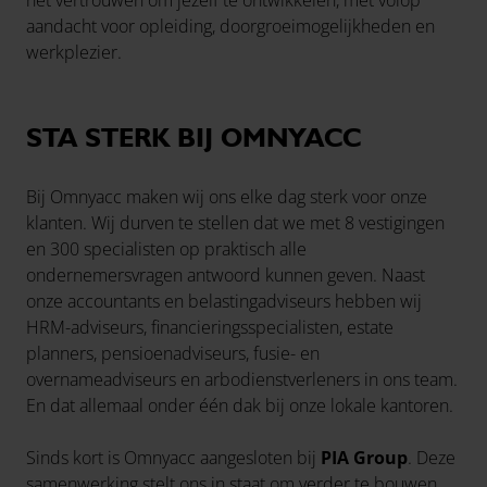
het vertrouwen om jezelf te ontwikkelen, met volop
aandacht voor opleiding, doorgroeimogelijkheden en
werkplezier.
STA STERK BIJ OMNYACC
Bij Omnyacc maken wij ons elke dag sterk voor onze
klanten. Wij durven te stellen dat we met 8 vestigingen
en 300 specialisten op praktisch alle
ondernemersvragen antwoord kunnen geven. Naast
onze accountants en belastingadviseurs hebben wij
HRM-adviseurs, financieringsspecialisten, estate
planners, pensioenadviseurs, fusie- en
overnameadviseurs en arbodienstverleners in ons team.
En dat allemaal onder één dak bij onze lokale kantoren.
Sinds kort is Omnyacc aangesloten bij
PIA Group
. Deze
samenwerking stelt ons in staat om verder te bouwen