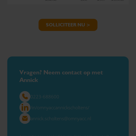
SOLLICITEER NU >
Vragen? Neem contact op met
Annick
0223-688600
/in/omnyaccannickscholtens/
annick.scholtens@omnyacc.nl