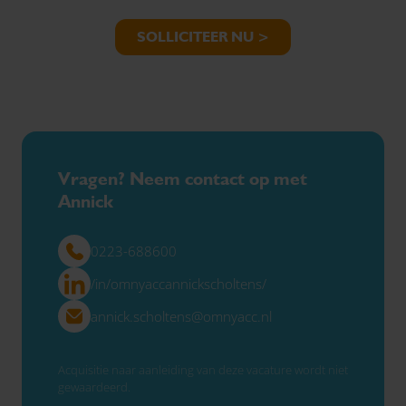
SOLLICITEER NU >
Vragen? Neem contact op met
Annick
0223-688600
/in/omnyaccannickscholtens/
annick.scholtens@omnyacc.nl
Acquisitie naar aanleiding van deze vacature wordt niet
gewaardeerd.