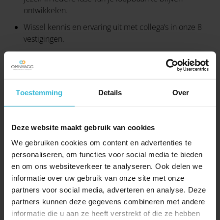
ontwikkelen.
Wissel kennis en ervaring uit met collega’s in onze 8
vestigingen.
Afwisselend werk door contact met diverse klanten
en dossiers.
Goede arbeidsvoorwaarden
Toestemming
Details
Over
Een salaris passend bij jouw ervaring (€2.950 -
€4.000,- o.b.v. een fulltime dienstverband).
Flexibele werktijden.
Deze website maakt gebruik van cookies
We gebruiken cookies om content en advertenties te
Aantrekkelijke pensioenregeling en een individueel
personaliseren, om functies voor social media te bieden
keuzebudget.
en om ons websiteverkeer te analyseren. Ook delen we
Maandelijkse internet- en telefoonvergoeding of
informatie over uw gebruik van onze site met onze
mobiel abonnement met BYOD-vergoeding.
partners voor social media, adverteren en analyse. Deze
Vitaliteit op één: vers fruit, dagelijkse lunchwandeling
partners kunnen deze gegevens combineren met andere
en aandacht voor jouw werk-privébalans.
informatie die u aan ze heeft verstrekt of die ze hebben