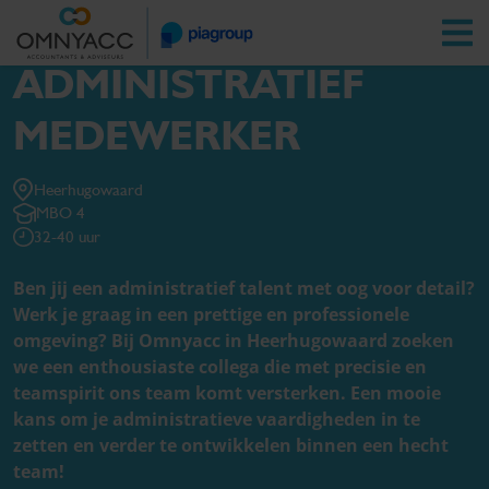
FINANCIEEL
Vestigingen
Zoeken
Inloggen
ADMINISTRATIEF
MEDEWERKER
Financieel administratief medewerker
Heerhugowaard
MBO 4
32-40 uur
Ben jij een administratief talent met oog voor detail?
Werk je graag in een prettige en professionele
omgeving? Bij Omnyacc in Heerhugowaard zoeken
we een enthousiaste collega die met precisie en
teamspirit ons team komt versterken. Een mooie
kans om je administratieve vaardigheden in te
zetten en verder te ontwikkelen binnen een hecht
team!