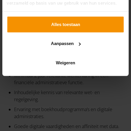
verzameld op basis van uw gebruik van hun services.
Gezelligheid naast je werk, met een dagelijkse
verzorgde lunch, teambuildingactiviteiten en een
vrijdagmiddagborrel
Alles toestaan
JOUW INBRENG
Aanpassen
Jij brengt het volgende mee:
Een afgeronde MBO 4 opleiding in financiële
Weigeren
richting.
Minimaal 2 jaar relevante werkervaring in een
financiële administratieve functie.
Inhoudelijke kennis van relevante wet- en
regelgeving.
Ervaring met boekhoudprogramma’s en digitale
administraties.
Goede digitale vaardigheden en affiniteit met data.