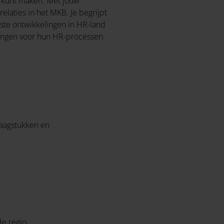
ct kunt maken. Met jouw
laties in het MKB. Je begrijpt
tste ontwikkelingen in HR-land
ringen voor hun HR-processen.
raagstukken en
e regio.