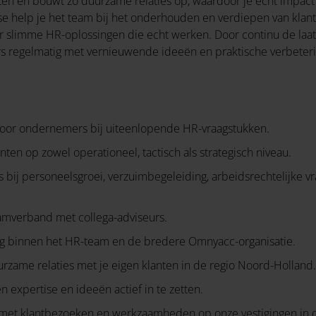
lanten en bouwt zo duurzame relaties op, waardoor je echt impa
e help je het team bij het onderhouden en verdiepen van klantre
aar slimme HR-oplossingen die echt werken. Door continu de laa
ers regelmatig met vernieuwende ideeën en praktische verbete
voor ondernemers bij uiteenlopende HR-vraagstukken.
nten op zowel operationeel, tactisch als strategisch niveau.
bij personeelsgroei, verzuimbegeleiding, arbeidsrechtelijke v
teamverband met collega-adviseurs.
ing binnen het HR-team en de bredere Omnyacc-organisatie.
zame relaties met je eigen klanten in de regio Noord-Holland.
n expertise en ideeën actief in te zetten.
met klantbezoeken en werkzaamheden op onze vestigingen in d