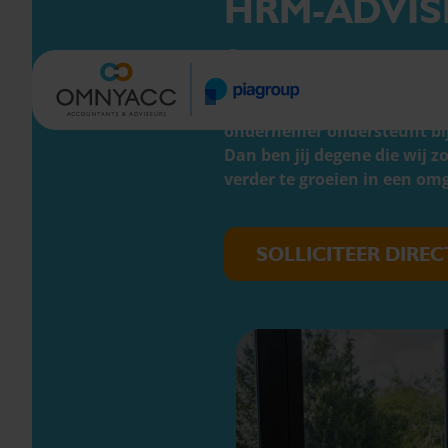
HRM-ADVIS
ECHT ALLES ONDER ÉÉN DAK
SINDS 1930
7.000 KLANTEN GINGEN J
HBO
Noord-Holland
32-40
Ben jij een betrokken HRM-
ondernemer ondersteunt bij 
Dan ben jij degene die wij z
verder te groeien in een o
SOLLICITEER DIREC