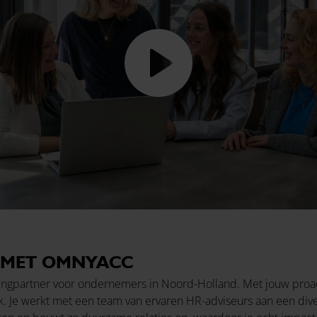
 MET OMNYACC
ingpartner voor ondernemers in Noord-Holland. Met jouw proacti
ok. Je werkt met een team van ervaren HR-adviseurs aan een div