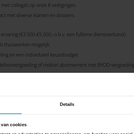
t met collega’s op onze 8 vestigingen.
ct met diverse klanten en dossiers.
 ervaring (€3.500-€5.000,- o.b.v. een fulltime dienstverband).
ls thuiswerken mogelijk.
ling en een individueel keuzebudget.
telefoonvergoeding of mobiel abonnement met BYOD-vergoeding
t, dagelijkse lunchwandeling en aandacht voor jouw werk-privébal
Details
 van cookies
ent en advertenties te personaliseren, om functies voor social