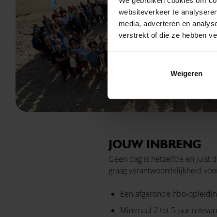
websiteverkeer te analyseren
media, adverteren en analys
verstrekt of die ze hebben v
Weigeren
JOUW INBRENG
Geen dag is hetzelfde en juist
graag verantwoordelijkheid voo
Een afgeronde hbo-opleidin
Minimaal 2 tot 5 jaar releva