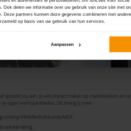
. Ook delen we informatie over uw gebruik van onze site met on
e. Deze partners kunnen deze gegevens combineren met andere i
erzameld op basis van uw gebruik van hun services.
Aanpassen
 dat spreekt jou aan. Jij wilt impact maken op medewerkers en
r je eigen werkzaamheden. Dit breng jij mee:
g richting HRM/Bedrijfskunde/MER.
nte werkervaring.