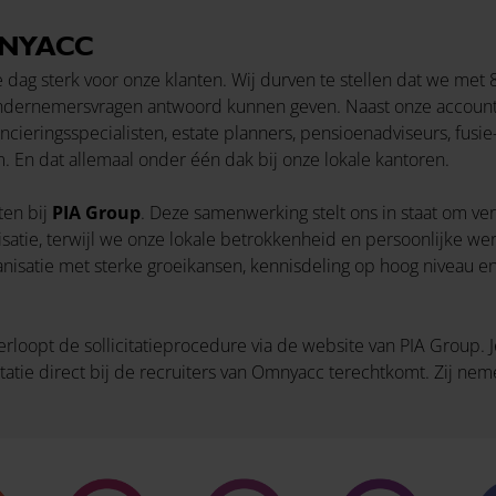
MNYACC
dag sterk voor onze klanten. Wij durven te stellen dat we met 
 ondernemersvragen antwoord kunnen geven. Naast onze account
ncieringsspecialisten, estate planners, pensioenadviseurs, fus
. En dat allemaal onder één dak bij onze lokale kantoren.
ten bij
PIA Group
. Deze samenwerking stelt ons in staat om v
ialisatie, terwijl we onze lokale betrokkenheid en persoonlijke 
anisatie met sterke groeikansen, kennisdeling op hoog niveau e
opt de sollicitatieprocedure via de website van PIA Group. Je 
itatie direct bij de recruiters van Omnyacc terechtkomt. Zij nem