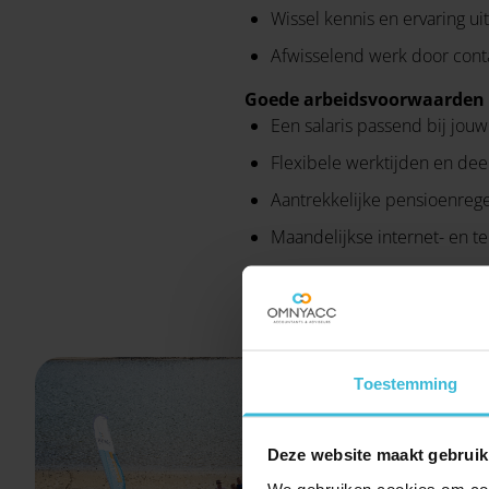
Wissel kennis en ervaring ui
Afwisselend werk door conta
Goede arbeidsvoorwaarden
Een salaris passend bij jouw
Flexibele werktijden en dee
Aantrekkelijke pensioenrege
Maandelijkse internet- en 
Vitaliteit op één: vers frui
Toestemming
Deze website maakt gebruik
We gebruiken cookies om cont