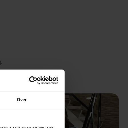
.
ans.
Over
 media te bieden en om ons