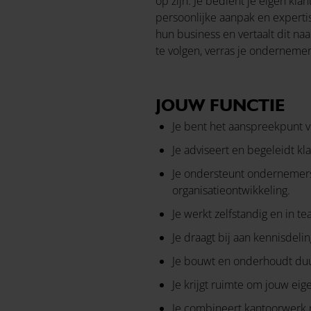
op zijn. Je bedient je eigen k
persoonlijke aanpak en expertis
hun business en vertaalt dit n
te volgen, verras je ondernem
JOUW FUNCTIE
Je bent het aanspreekpunt 
Je adviseert en begeleidt kla
Je ondersteunt ondernemers 
organisatieontwikkeling.
Je werkt zelfstandig en in 
Je draagt bij aan kennisdel
Je bouwt en onderhoudt duur
Je krijgt ruimte om jouw eige
Je combineert kantoorwerk 