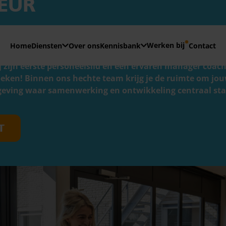
EUR
E VOOR
 uur
Werken bij
Home
Diensten
Over ons
Kennisbank
Contact
adviseur die met een glimlach complexe vraagstukken a
zijn eerste personeelslid en een ervaren manager coacht
oeken! Binnen ons hechte team krijg je de ruimte om jouw
mgeving waar samenwerking en ontwikkeling centraal st
T