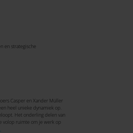
n en strategische
Broers Casper en Xander Müller
t een heel unieke dynamiek op.
nloopt. Het onderling delen van
je volop ruimte om je werk op
.