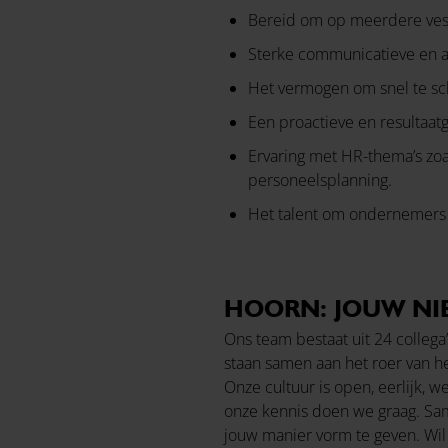
Bereid om op meerdere vest
Sterke communicatieve en ad
Het vermogen om snel te sc
Een proactieve en resultaatge
Ervaring met HR-thema’s zoa
personeelsplanning.
Het talent om ondernemers
HOORN: JOUW NI
Ons team bestaat uit 24 collega
staan samen aan het roer van he
Onze cultuur is open, eerlijk, 
onze kennis doen we graag. Sam
jouw manier vorm te geven. Wi