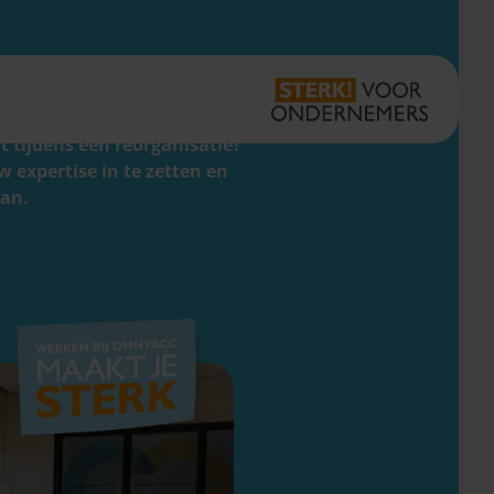
Vestigingen
Zoeken
Inloggen
anpakt, een startende
HRM-adviseur
 tijdens een reorganisatie?
 expertise in te zetten en
aan.