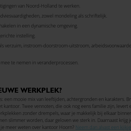
igingen van Noord-Holland te werken.
viesvaardigheden, zowel mondeling als schriftelijk.
hakelen in een dynamische omgeving.
richte instelling.
ls verzuim, instroom-doorstroom-uitstroom, arbeidsvoorwaarde
 mee te nemen in veranderprocessen.
EUWE WERKPLEK?
’s: een mooie mix van leeftijden, achtergronden en karakters. 
t kantoor. Twee vennoten, die ook nog eens familie zijn, lever
werkplekken zonder drempels, waar je makkelijk bij elkaar binne
en slimmer worden, daar geloven we sterk in. Daarnaast krijg 
l je meer weten over kantoor Hoorn?
Neem dan alvast een kijkje