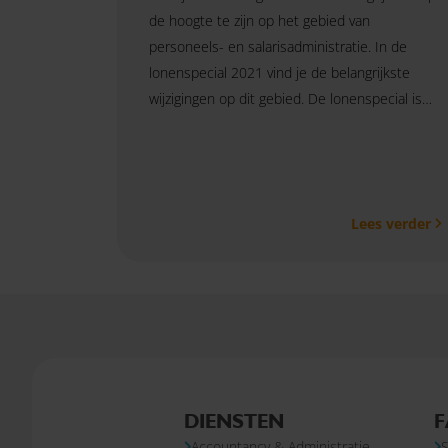
de hoogte te zijn op het gebied van
personeels- en salarisadministratie. In de
lonenspecial 2021 vind je de belangrijkste
wijzigingen op dit gebied. De lonenspecial is
een handig naslagwerk. Zo blijf je op de
hoogte van de laatste actualiteiten.
Lees verder
DIENSTEN
F
Accountancy & Administratie
S