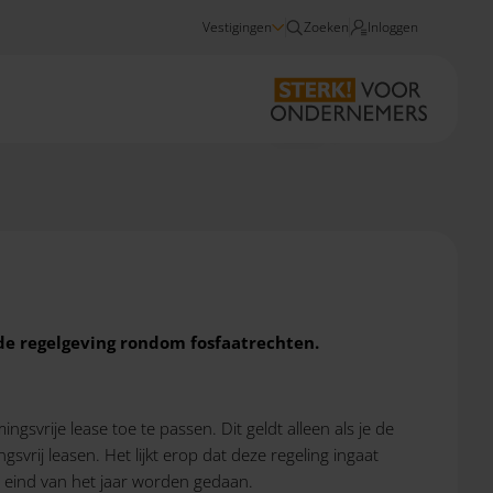
Vestigingen
Zoeken
Inloggen
Nieuws
Agro: fosfaatrechten
 de regelgeving rondom fosfaatrechten.
vrije lease toe te passen. Dit geldt alleen als je de
vrij leasen. Het lijkt erop dat deze regeling ingaat
et eind van het jaar worden gedaan.