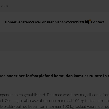
E VOOR
Werken bij
Home
Diensten
Over ons
Kennisbank
Contact
dvee onder het fosfaatplafond komt, dan komt er ruimte in
angenomen en gepubliceerd. Daarmee wordt het mogelijk om afromings
. Ook mag je als leaser (huurder) maximaal 100 kg fosfaat afromings
de praktijk zal het leasen van maximaal 100 kg fosfaat vooral op h