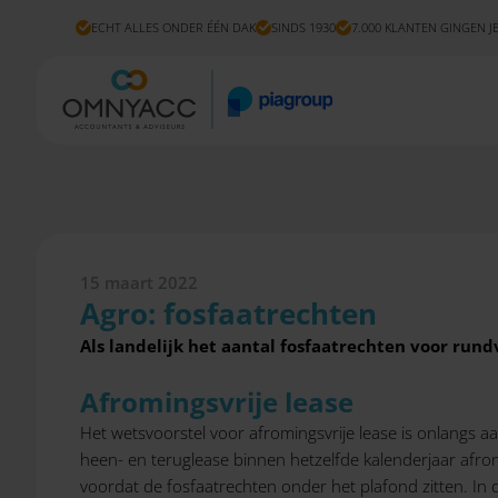
ECHT ALLES ONDER ÉÉN DAK
SINDS 1930
7.000 KLANTEN GINGEN J
15 maart 2022
Agro: fosfaatrechten
Als landelijk het aantal fosfaatrechten voor run
Afromingsvrije lease
Het wetsvoorstel voor afromingsvrije lease is onlangs a
heen- en teruglease binnen hetzelfde kalenderjaar afrond
voordat de fosfaatrechten onder het plafond zitten. In 