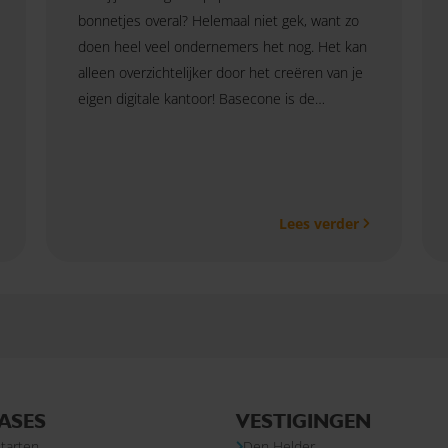
bonnetjes overal? Helemaal niet gek, want zo
doen heel veel ondernemers het nog. Het kan
alleen overzichtelijker door het creëren van je
eigen digitale kantoor! Basecone is de
software die jou als ondernemer kan helpen
als het gaat om digitale documentverwerking.
Basecone herkent facturen automatisch, doet
direct een boekingsvoorstel en heeft
Lees verder
koppelingen met diverse boekhoudpakketten.
Gun jezelf dit gemak en bespaar tijd met
Basecone.
ASES
VESTIGINGEN
tarten
Den Helder