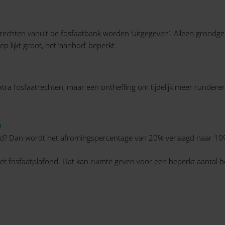
aatrechten vanuit de fosfaatbank worden ‘uitgegeven’. Alleen gron
lijkt groot, het ‘aanbod’ beperkt.
 extra fosfaatrechten, maar een ontheffing om tijdelijk meer runder
%
ond? Dan wordt het afromingspercentage van 20% verlaagd naar 10
het fosfaatplafond. Dat kan ruimte geven voor een beperkt aantal b