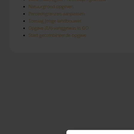
Natuurgrond opgeven
Perceelsgrenzen aanpassen
Toeslag Jonge landbouwer
Opgave (EA)-vanggewas in GO
Start gecombineerde opgave