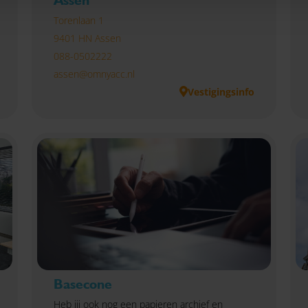
Assen
Torenlaan 1
9401 HN Assen
088-0502222
assen@omnyacc.nl
Vestigingsinfo
Basecone
Heb jij ook nog een papieren archief en