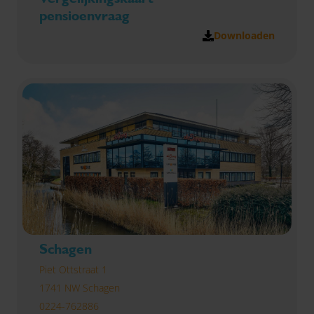
pensioenvraag
Downloaden
Schagen
Piet Ottstraat 1
1741 NW Schagen
0224-762886