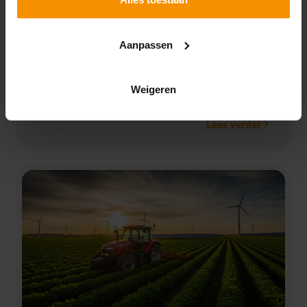
04-06-2026
Je hebt uiterlijk op 18 mei je Gecombineerde opgave
Aanpassen
(GO) ingediend. Soms is of wordt de situatie anders
dan je hebt opgegeven. Voor welke gewijzigde
onderdelen moet je je GO aanpassen? En wanneer
Weigeren
heeft dit gevolgen voor mest of het GLB?
Lees verder