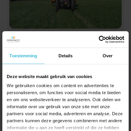
Agro: Nateelt ‘gras’ en
stikstofnorm
04-06-2026
Toestemming
Details
Over
Teel je ‘gras’ als nateelt? Dan kun je soms gebruik
maken van een stikstofnorm. Dit is mede afhankelijk
van of je nateelt tijdelijk grasland is of een
Deze website maakt gebruik van cookies
groenbemester/vanggewas.
We gebruiken cookies om content en advertenties te
Lees verder
personaliseren, om functies voor social media te bieden
en om ons websiteverkeer te analyseren. Ook delen we
informatie over uw gebruik van onze site met onze
partners voor social media, adverteren en analyse. Deze
partners kunnen deze gegevens combineren met andere
informatie die u aan ze heeft verstrekt of die ze hebben