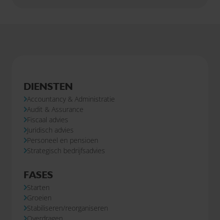
Gecombineerde opgave, je bedrijf aangemeld voor de
ecoregeling? Zorg dan dat je je eco-activiteiten
correct uitvoert of terugtrekt.
DIENSTEN
Accountancy & Administratie
Audit & Assurance
Fiscaal advies
Juridisch advies
Personeel en pensioen
Strategisch bedrijfsadvies
FASES
Starten
Groeien
Stabiliseren/reorganiseren
Overdragen