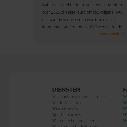
laatste tijd veel te doen. Veel eco-activiteiten
over 2025 zijn afgekeurd omdat, volgens RVO,
niet aan de voorwaarden wordt voldaan. Dit
komt onder andere omdat RVO verschillende
Lees verder
eco-activiteiten vanaf 2025 voor 100%
controleert. Heb je, met de Gecombineerde
opgave, je bedrijf aangemeld voor de
ecoregeling? Zorg dan dat je je eco-activiteiten
correct uitvoert of terugtrekt.
DIENSTEN
F
Accountancy & Administratie
S
Audit & Assurance
Fiscaal advies
S
Juridisch advies
Personeel en pensioen
N
Strategisch bedrijfsadvies