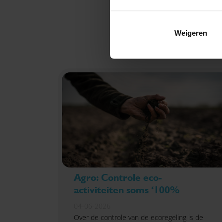
Weigeren
Agro: Controle eco-
activiteiten soms ‘100%
04-06-2026
Over de controle van de ecoregeling is de