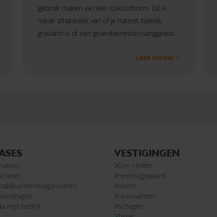
gebruik maken van een stikstofnorm. Dit is
mede afhankelijk van of je nateelt tijdelijk
grasland is of een groenbemester/vanggewas.
Lees verder
ASES
VESTIGINGEN
tarten
Den Helder
Groeien
Heerhugowaard
tabiliseren/reorganiseren
Hoorn
Overdragen
Leeuwarden
a mijn bedrijf
Schagen
Texel