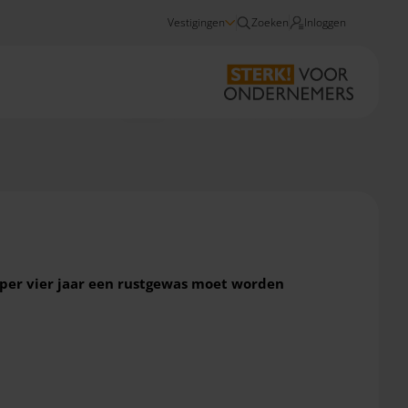
Vestigingen
Zoeken
Inloggen
Nieuws
Agro: Verruiming regelgeving rustgewassen
 per vier jaar een rustgewas moet worden