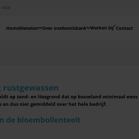
E VOOR
Werken bij
Home
Diensten
Over ons
Kennisbank
Contact
g rustgewassen
eldt op zand- en lössgrond dat op bouwland minimaal eens
u en dus niet gemiddeld over het hele bedrijf.
 de bloembollenteelt