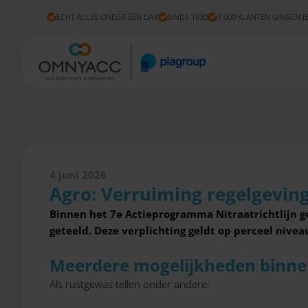
ECHT ALLES ONDER ÉÉN DAK
SINDS 1930
7.000 KLANTEN GINGEN J
4 juni 2026
Agro: Verruiming regelgevin
Binnen het 7e Actieprogramma Nitraatrichtlijn g
geteeld. Deze verplichting geldt op perceel nivea
Meerdere mogelijkheden binnen
Als rustgewas tellen onder andere: