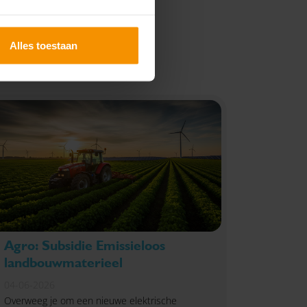
Alles toestaan
Agro: Subsidie Emissieloos
landbouwmaterieel
04-06-2026
Overweeg je om een nieuwe elektrische