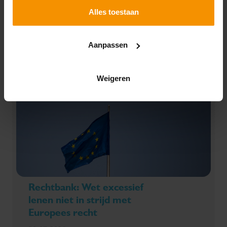
Alles toestaan
SPECIAAL VOOR JOU!
UITGELICHT
Aanpassen
Weigeren
Rechtbank: Wet excessief
lenen niet in strijd met
Europees recht