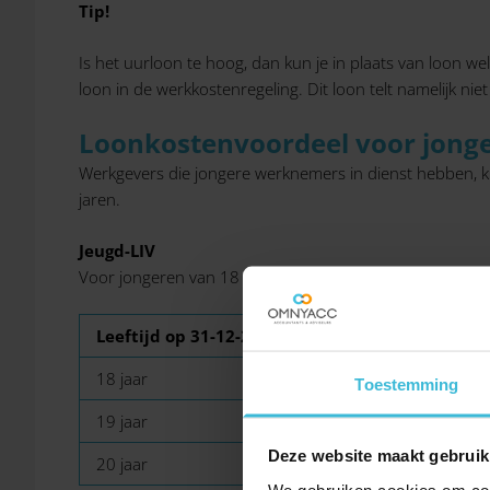
Tip!
Is het uurloon te hoog, dan kun je in plaats van loon 
loon in de werkkostenregeling. Dit loon telt namelijk ni
Loonkostenvoordeel voor jong
Werkgevers die jongere werknemers in dienst hebben, 
jaren.
Jeugd-LIV
Voor jongeren van 18 t/m 20 jaar geldt een lagere teg
Leeftijd op 31-12-2019
Jeugd-LIV per uur
18 jaar
€ 0,07
Toestemming
19 jaar
€ 0,08
Deze website maakt gebruik
20 jaar
€ 0,30
We gebruiken cookies om cont