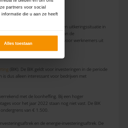
ze partners voor social
nformatie die u aan ze heeft
een arbeidsbeperking vanuit een uitkeringssituatie in
te ontvangen, heb je een kopie van de
0 per werknemer per jaar. Alleen voor werknemers uit
Alles toestaan
jaar.
rting
(BIK). De BIK geldt voor investeringen in de periode
is dus alleen interessant voor bedrijven met
verrekend met de loonheffing. Bij een hoger
ntages voor het jaar 2022 staan nog niet vast. De BIK
n ondergrens van € 1.500.
nvesteringsaftrek en de energie-investeringsaftrek. De