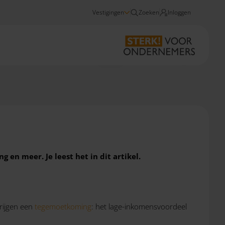
Vestigingen
Zoeken
Inloggen
Nieuws
Eindejaarstips voor werkgevers
 en meer. Je leest het in dit artikel.
rijgen een
tegemoetkoming
: het lage-inkomensvoordeel