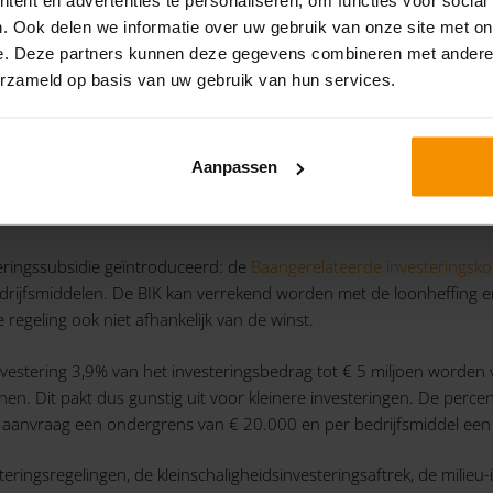
. Ook delen we informatie over uw gebruik van onze site met on
voordelen
e. Deze partners kunnen deze gegevens combineren met andere i
erzameld op basis van uw gebruik van hun services.
etkoming voor werkgevers die oudere werknemers en werknemers met 
rtingen voor arbeidsbeperkte en oudere werknemers. Om het LKV 
 LKV bedraagt € 3,05 per verloond uur en kan oplopen tot € 6.00
Aanpassen
erden bedraagt het LKV € 1,01 per uur en maximaal € 2.000 per 
teringssubsidie geïntroduceerd: de
Baangerelateerde investeringsko
jfsmiddelen. De BIK kan verrekend worden met de loonheffing en 
regeling ook niet afhankelijk van de winst.
estering 3,9% van het investeringsbedrag tot € 5 miljoen worden 
en. Dit pakt dus gunstig uit voor kleinere investeringen. De perce
er aanvraag een ondergrens van € 20.000 en per bedrijfsmiddel ee
ingsregelingen, de kleinschaligheidsinvesteringsaftrek, de milieu-i