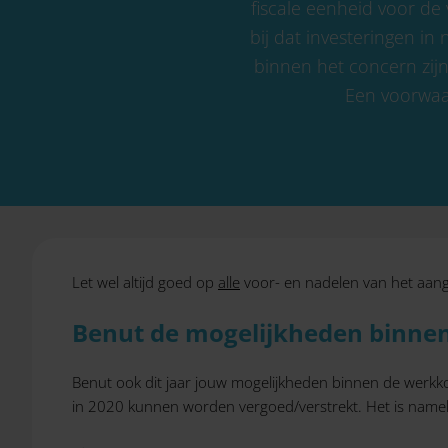
fiscale eenheid voor de
bij dat investeringen i
binnen het concern zij
Een voorwaar
Let wel altijd goed op
alle
voor- en nadelen van het aang
Benut de mogelijkheden binne
Benut ook dit jaar jouw mogelijkheden binnen de werkkos
in 2020 kunnen worden vergoed/verstrekt. Het is namelij