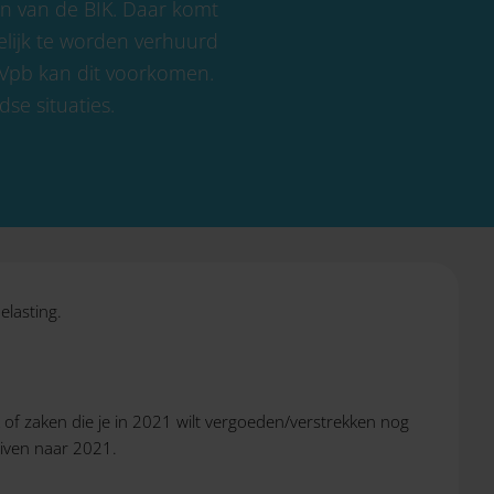
en van de BIK. Daar komt
elijk te worden verhuurd
 Vpb kan dit voorkomen.
se situaties.
lasting.
 of zaken die je in 2021 wilt vergoeden/verstrekken nog
uiven naar 2021.