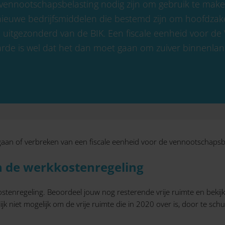
 vennootschapsbelasting nodig zijn om gebruik te mak
n nieuwe bedrijfsmiddelen die bestemd zijn om hoofdzak
n uitgezonderd van de BIK. Een fiscale eenheid voor de
de is wel dat het dan moet gaan om zuiver binnenland
aan of verbreken van een fiscale eenheid voor de vennootschapsbe
n de werkkostenregeling
tenregeling. Beoordeel jouw nog resterende vrije ruimte en bekijk
k niet mogelijk om de vrije ruimte die in 2020 over is, door te sch