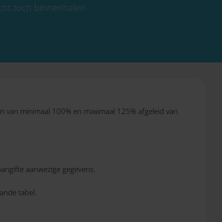
icht toch binnenhalen.
ben van minimaal 100% en maximaal 125% afgeleid van
aangifte aanwezige gegevens.
ande tabel.