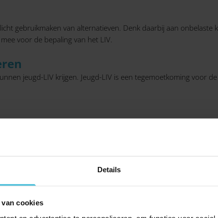
wellicht gebruikmaken van alternatieven. Denk daarbij aan onbelas
et mee voor de bepaling van het LIV.
eren
kunnen jeugd-LIV krijgen. Jeugd-LIV is een tegemoetkoming voor d
emoetkoming in de vorm van het jeugd-LIV. De bedragen voor 2020 v
Maximum jeugd-LIV per jaar
€ 135,20
Details
€ 166,40
 van cookies
€ 613,60
ent en advertenties te personaliseren, om functies voor social