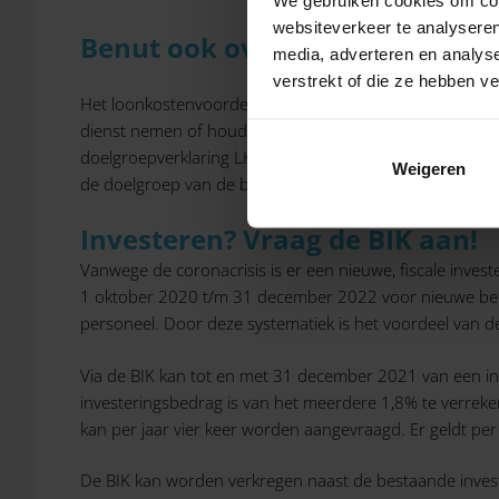
websiteverkeer te analyseren
Benut ook overige loonkosten
media, adverteren en analys
verstrekt of die ze hebben v
Het loonkostenvoordeel (LKV) is een jaarlijkse tegemo
dienst nemen of houden. Het LKV vervangt de premieko
doelgroepverklaring LKV van jouw werknemer nodig. Het
Weigeren
de doelgroep van de banenafspraak en scholingsbelemm
Investeren? Vraag de BIK aan!
Vanwege de coronacrisis is er een nieuwe, fiscale inves
1 oktober 2020 t/m 31 december 2022 voor nieuwe bedri
personeel. Door deze systematiek is het voordeel van de 
Via de BIK kan tot en met 31 december 2021 van een inv
investeringsbedrag is van het meerdere 1,8% te verreken
kan per jaar vier keer worden aangevraagd. Er geldt p
De BIK kan worden verkregen naast de bestaande invester