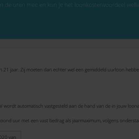
len de uren mee en kun je het loonkostenvoordeel well
an 21 jaar. Zij moeten dan echter wel een gemiddeld uurloon heb
LIV wordt automatisch vastgesteld aan de hand van de in jouw loon
loond uur met een vast bedrag als jaarmaximum, volgens ondersta
020 van