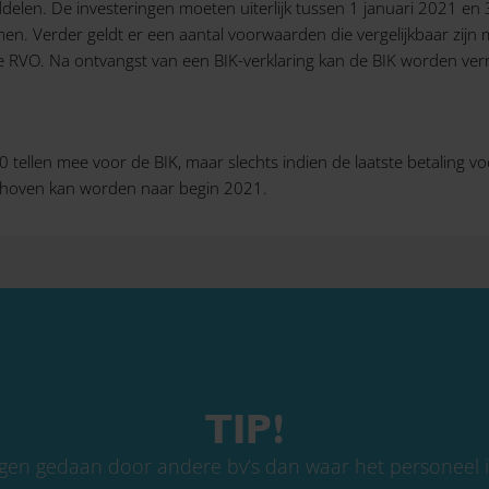
iddelen. De investeringen moeten uiterlijk tussen 1 januari 2021 e
. Verder geldt er een aantal voorwaarden die vergelijkbaar zijn me
de RVO. Na ontvangst van een BIK-verklaring kan de BIK worden ver
tellen mee voor de BIK, maar slechts indien de laatste betaling v
schoven kan worden naar begin 2021.
TIP!
gen gedaan door andere bv’s dan waar het personeel is