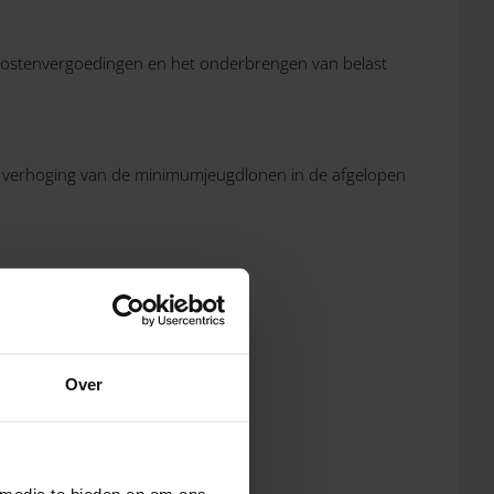
te kostenvergoedingen en het onderbrengen van belast
e verhoging van de minimumjeugdlonen in de afgelopen
ind je in onderstaande tabel.
Over
 media te bieden en om ons