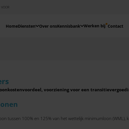
E VOOR
Werken bij
Home
Diensten
Over ons
Kennisbank
Contact
ers
oonkostenvoordeel, voorziening voor een transitievergoeding
lonen
oon tussen 100% en 125% van het wettelijk minimumloon (WML), k