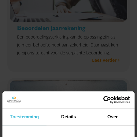
Beoordelen jaarrekening
Een beoordelingsverklaring kan de oplossing zijn als
je meer behoefte hebt aan zekerheid. Daarnaast kun
je bij ons terecht voor de verplichte beoordeling.
Lees verder
Toestemming
Details
Over