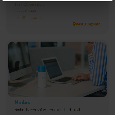
1791 CC Den Burg
0222-315444
texel@omnyacc.nl
Vestigingsinfo
Nmbrs
Nmbrs is een softwarepakket dat digitaal