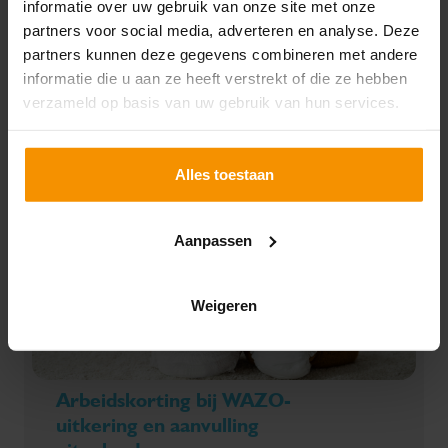
informatie over uw gebruik van onze site met onze
personeels- en salarisadministratie. De Lonenspecial
partners voor social media, adverteren en analyse. Deze
2025 biedt een overzicht van de belangrijkste
partners kunnen deze gegevens combineren met andere
wijzigingen en dient als praktisch naslagwerk.
informatie die u aan ze heeft verstrekt of die ze hebben
Lees verder
Hiermee ben je altijd up-to-date met de laatste
verzameld op basis van uw gebruik van hun services.
actualiteiten. Heb je vragen? Neem gerust
contact
met ons op!
Alles toestaan
Aanpassen
Weigeren
Arbeidskorting bij WAZO-
uitkering en aanvulling