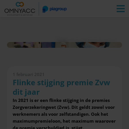
Vestigingen
Zoeken
Inloggen
Nieuws
Flinke stijging premie Zvw dit jaar
1 februari 2021
Flinke stijging premie Zvw
dit jaar
In 2021 is er een flinke stijging in de premies
Zorgverzekeringwet (Zvw). Dit geldt zowel voor
werknemers als voor zelfstandigen. Ook het
maximumpremieloon, het maximum waarover
de premie verschuldigd is, stijgt.