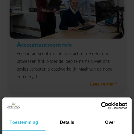
Accountantscontrole
Accountantscontrole: de stok achter de deur om
processen flink onder de loep te nemen. Met ons
advies verbeter je daadwerkelijk. Maak van de nood
een deugd.
Lees verder
Toestemming
Details
Over