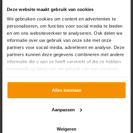
Deze website maakt gebruik van cookies
We gebruiken cookies om content en advertenties te
personaliseren, om functies voor social media te bieden
en om ons websiteverkeer te analyseren. Ook delen we
Vraag buitenlandse btw
informatie over uw gebruik van onze site met onze
over 2025 uiterlijk 30
partners voor social media, adverteren en analyse. Deze
september 2026 terug
partners kunnen deze gegevens combineren met andere
informatie die u aan ze heeft verstrekt of die ze hebben
06-07-2026
verzameld op basis van uw gebruik van hun services.
Heeft je onderneming in 2025 btw betaald in een
ander EU-land? Dien dan uiterlijk 30 september 2026
een verzoek in om deze buitenlandse btw terug te
Alles toestaan
vragen. Bij een te late aanvraag wordt het verzoek
door de buitenlandse Belastingdienst niet meer
Lees verder
Aanpassen
behandeld.
Weigeren