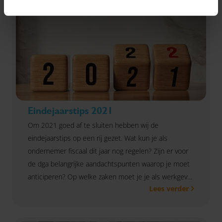
Eindejaarstips 2021
Om 2021 goed af te sluiten hebben wij de
eindejaarstips op een rij gezet. Wat kun je als
ondernemer fiscaal dit jaar nog regelen? Zijn er voor
de dga belangrijke aandachtspunten waarop je moet
anticiperen? Op welke zaken moet je je als werkgever
Lees verder
voorbereiden op het nieuwe jaar? Dit en meer vind je
in de eindejaarstips via de onderstaande blokken. Zo
ben jij goed voorbereid. Vragen? Neem gerust
contact