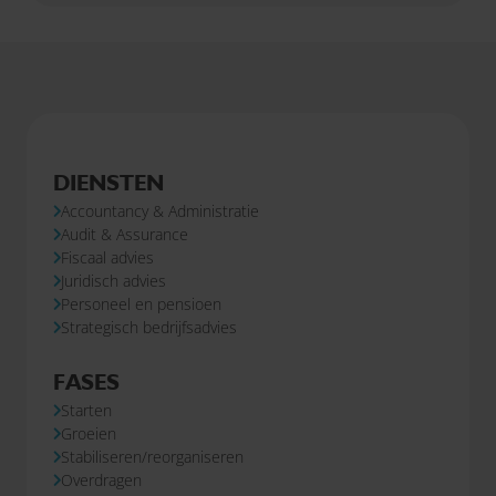
uit te voeren bij klanten, maar ook om als
sparringpartner op te treden en een waardevolle
bijdrage te leveren aan onze multidisciplinaire aanpak.
DIENSTEN
Accountancy & Administratie
Audit & Assurance
Fiscaal advies
Juridisch advies
Personeel en pensioen
Strategisch bedrijfsadvies
FASES
Starten
Groeien
Stabiliseren/reorganiseren
Overdragen