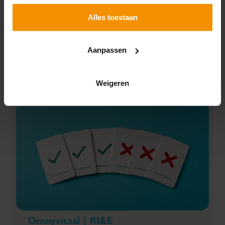
Schagen
Piet Ottstraat 1
Alles toestaan
1741 NW Schagen
0224-762886
Aanpassen
schagen@omnyacc.nl
Vestigingsinfo
Weigeren
Omnyvitaal | RI&E