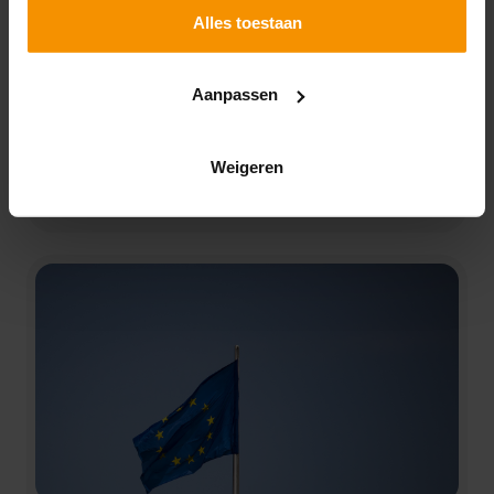
fiscale regelingen
Alles toestaan
gepubliceerd
07-07-2026
Aanpassen
De staatssecretaris van Financiën heeft een overzicht
gepubliceerd van 55 fiscale regelingen die negatief
zijn beoordeeld.
Weigeren
Lees verder