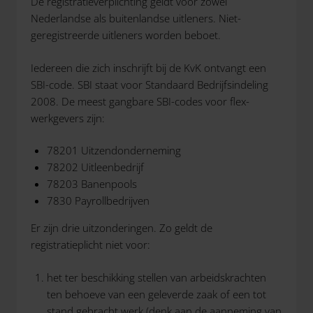
De registratieverplichting geldt voor zowel
Nederlandse als buitenlandse uitleners. Niet-
geregistreerde uitleners worden beboet.
Iedereen die zich inschrijft bij de KvK ontvangt een
SBI-code. SBI staat voor Standaard Bedrijfsindeling
2008. De meest gangbare SBI-codes voor flex-
werkgevers zijn:
78201 Uitzendonderneming
78202 Uitleenbedrijf
78203 Banenpools
7830 Payrollbedrijven
Er zijn drie uitzonderingen. Zo geldt de
registratieplicht niet voor:
het ter beschikking stellen van arbeidskrachten
ten behoeve van een geleverde zaak of een tot
stand gebracht werk (denk aan de aanneming van