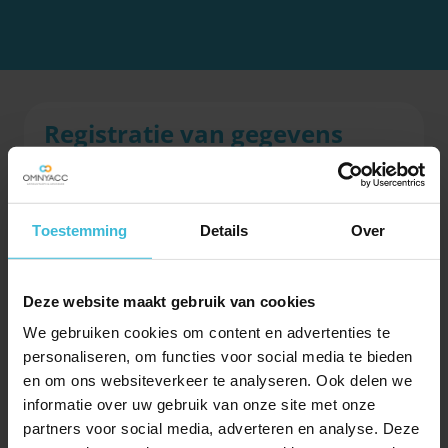
Registratie van gegevens
Het komt voor dat de Belastingdienst de
loonheffingen, waarvoor je als aannemer
aansprakelijk wordt gesteld, heeft vastgesteld met het
Toestemming
Details
Over
anoniementarief. De aansprakelijkheid voor het
anoniementarief wordt verminderd naar het
reguliere tarief indien je de identiteit van de
Deze website maakt gebruik van cookies
werknemer van jouw onderaannemer en het loon
per werknemer en per werk kunt aantonen, en je
We gebruiken cookies om content en advertenties te
kunt aantonen dat de werknemers over een geldige
personaliseren, om functies voor social media te bieden
verblijfs- of tewerkstellingsvergunning beschikken. Je
en om ons websiteverkeer te analyseren. Ook delen we
voldoet aan deze voorwaarden als je de volgende
informatie over uw gebruik van onze site met onze
gegevens van elk ingeleend personeelslid registreert:
partners voor social media, adverteren en analyse. Deze