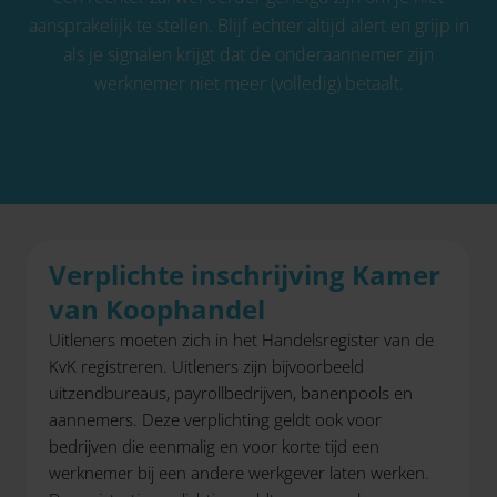
aansprakelijk te stellen. Blijf echter altijd alert en grijp in
als je signalen krijgt dat de onderaannemer zijn
werknemer niet meer (volledig) betaalt.
Verplichte inschrijving Kamer
van Koophandel
Uitleners moeten zich in het Handelsregister van de
KvK registreren. Uitleners zijn bijvoorbeeld
uitzendbureaus, payrollbedrijven, banenpools en
aannemers. Deze verplichting geldt ook voor
bedrijven die eenmalig en voor korte tijd een
werknemer bij een andere werkgever laten werken.