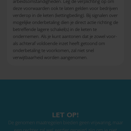
arbeidsomstandigheden. Leg de verplichting op om
deze voorwaarden ook te laten gelden voor bedrijven
verderop in de keten (kettingbeding). Bij signalen over
mogelijke onderbetaling dien je direct actie richting de
betreffende lagere schakel(s) in de keten te
ondernemen. Als je kunt aantonen dat je zowel voor-
als achteraf voldoende inzet heeft getoond om
onderbetaling te voorkomen, zal niet snel
verwijtbaarheid worden aangenomen.
LET OP!
De genomen maatregelen bieden geen vrijwaring, maar
een rechter zal wel eerder geneigd zijn om je niet