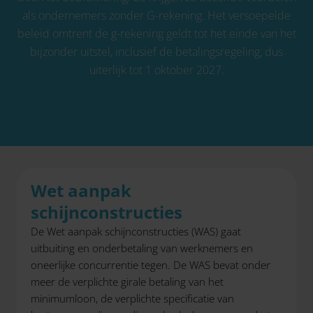
als ondernemers zonder G-rekening. Het versoepelde
beleid omtrent de g-rekening geldt tot het einde van het
bijzonder uitstel, inclusief de betalingsregeling, dus
uiterlijk tot 1 oktober 2027.
Wet aanpak
schijnconstructies
De Wet aanpak schijnconstructies (WAS) gaat
uitbuiting en onderbetaling van werknemers en
oneerlijke concurrentie tegen. De WAS bevat onder
meer de verplichte girale betaling van het
minimumloon, de verplichte specificatie van