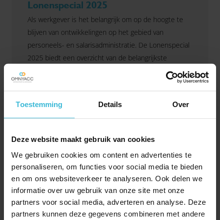
Lonenspecial 2025
Als werkgever is het belangrijk om op de hoogte te
blijven van ontwikkelingen op het gebied van
personeels- en salarisadministratie. De Lonenspecial
2025 biedt een overzicht van de belangrijkste
wijzigingen en dient als praktisch naslagwerk.
Lees verder
Hiermee ben je altijd up-to-date met de laatste
actualiteiten. Heb je vragen? Neem gerust
contact
Toestemming
Details
Over
met ons op!
Deze website maakt gebruik van cookies
We gebruiken cookies om content en advertenties te
personaliseren, om functies voor social media te bieden
en om ons websiteverkeer te analyseren. Ook delen we
informatie over uw gebruik van onze site met onze
partners voor social media, adverteren en analyse. Deze
partners kunnen deze gegevens combineren met andere