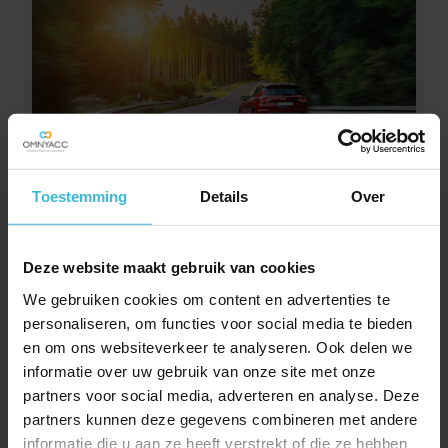
Auto: zakelijk of privé?
Toestemming
Details
Over
2026
31-07-2026
Deze website maakt gebruik van cookies
Zet je de auto op de zaak of houd je deze liever
We gebruiken cookies om content en advertenties te
privé? Wat is fiscaal de meest voordelige keuze en
personaliseren, om functies voor social media te bieden
welke voor- en nadelen spelen daarbij een rol? In
en om ons websiteverkeer te analyseren. Ook delen we
deze advieswijzer zetten we de belangrijkste regels
informatie over uw gebruik van onze site met onze
op een rij, inclusief de wijzigingen die vanaf 2027
partners voor social media, adverteren en analyse. Deze
Lees verder
ingaan.
partners kunnen deze gegevens combineren met andere
informatie die u aan ze heeft verstrekt of die ze hebben