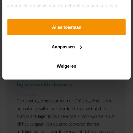
verzameld op basis van uw gebruik van hun services.
Alles toestaan
Aanpassen
Weigeren
Expatregeling ook mogelijk
bij verwachte looneis
31-07-2026
De expatregeling (voorheen de 30%-regeling) kan in
bepaalde gevallen ook worden toegepast als het
startsalaris lager is dan de looneis. Voorwaarde is dat
bij het aangaan van de arbeidsovereenkomst
redelijkerwijs mag worden verwacht dat op jaarbasis