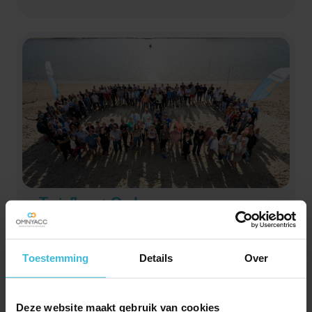
jouw organisatie kijken en krijg je praktische tips en
concrete handvatten om jouw bedrijf sterker en
waardevoller te maken. Wil jij weten hoe verkoopklaar
jouw onderneming is? Meld je dan direct aan.
Tariefkaart Ondernemen
en inkomen 2026
Downloaden
Toestemming
Details
Over
Deze website maakt gebruik van cookies