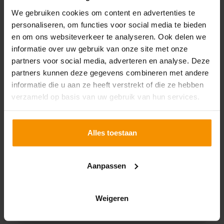
We gebruiken cookies om content en advertenties te
personaliseren, om functies voor social media te bieden
en om ons websiteverkeer te analyseren. Ook delen we
informatie over uw gebruik van onze site met onze
partners voor social media, adverteren en analyse. Deze
partners kunnen deze gegevens combineren met andere
informatie die u aan ze heeft verstrekt of die ze hebben
verzameld op basis van uw gebruik van hun services.
Auto: zakelijk of privé?
2026
31-07-2026
Alles toestaan
Zet je de auto op de zaak of houd je deze liever
privé? Wat is fiscaal de meest voordelige keuze en
Aanpassen
welke voor- en nadelen spelen daarbij een rol? In
deze advieswijzer zetten we de belangrijkste regels
op een rij, inclusief de wijzigingen die vanaf 2027
Weigeren
Lees verder
ingaan.