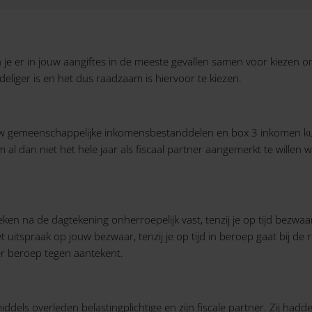
un je er in jouw aangiftes in de meeste gevallen samen voor kiezen o
rdeliger is en het dus raadzaam is hiervoor te kiezen.
w gemeenschappelijke inkomensbestanddelen en box 3 inkomen kun 
 al dan niet het hele jaar als fiscaal partner aangemerkt te willen
eken na de dagtekening onherroepelijk vast, tenzij je op tijd bezwa
uitspraak op jouw bezwaar, tenzij je op tijd in beroep gaat bij de
ger beroep tegen aantekent.
iddels overleden belastingplichtige en zijn fiscale partner. Zij ha