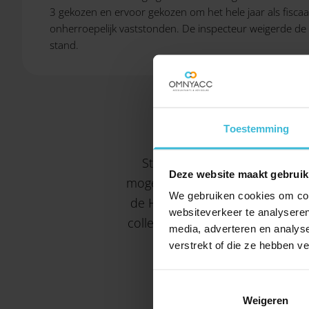
3 gekozen en ervoor gekozen om het hele jaar als fisca
onherroepelijk vaststonden. De inspecteur weigerde de 
stand.
Toestemming
Staat de aanslag onherroepel
Deze website maakt gebruik
mogelijk nog wel wijziging van d
We gebruiken cookies om cont
de Hoge Raad. In die casus ging
websiteverkeer te analyseren
collectieve uitspraak op bezwaa
media, adverteren en analys
verstrekt of die ze hebben v
Weigeren