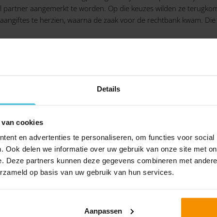
al partner aangemerkt te worden. Op die keuzes wilden ze terugkom
aangiftes te herzien, waarna de zaak voor de rechtbank kwam. Die w
LET OP!
Details
ijk vast vanwege een collectieve uitspraak na een ma
 van cookies
e verdeling mogelijk. Rechtbank Den Haag heeft hierove
ent en advertenties te personaliseren, om functies voor social
 het om de vraag of wijziging van de verdeling van het
. Ook delen we informatie over uw gebruik van onze site met on
r van 4 februari 2025. Speelt dit bij jou, neem dan voo
e. Deze partners kunnen deze gegevens combineren met andere i
onze adviseurs.
erzameld op basis van uw gebruik van hun services.
Aanpassen