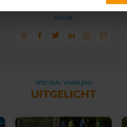
DELEN
SPECIAAL VOOR JOU
UITGELICHT