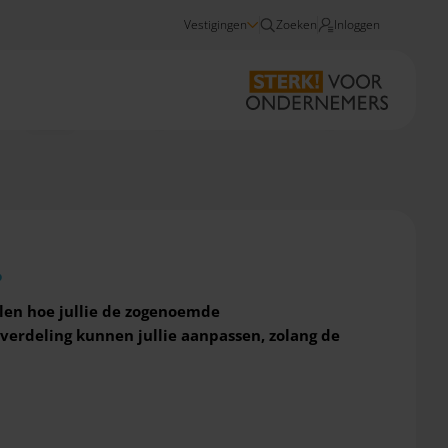
Vestigingen
Zoeken
Inloggen
Nieuws
Tot wanneer mogen fiscale partners de IB-verdeling aanpassen?
?
alen hoe jullie de zogenoemde
erdeling kunnen jullie aanpassen, zolang de