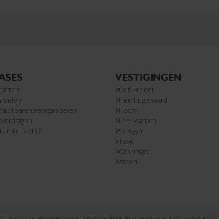
ASES
VESTIGINGEN
tarten
Den Helder
Groeien
Heerhugowaard
tabiliseren/reorganiseren
Hoorn
Overdragen
Leeuwarden
a mijn bedrijf
Schagen
Texel
Groningen
Assen
R
PRIVACY STATEMENT
KLOKKENLUIDERSREGELING
KLACHTENREGELING
ALGEMENE VO