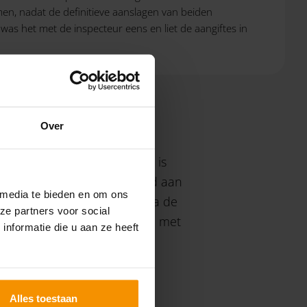
en, nadat de definitieve aanslagen van beiden
as het met de inspecteur eens en liet de aangiftes in
Over
ssaalbezwaarprocedure? Dan is
r prejudiciële vragen gesteld aan
 media te bieden en om ons
 box 3-inkomen mogelijk is na de
ze partners voor social
r meer informatie
contact op met
nformatie die u aan ze heeft
Alles toestaan