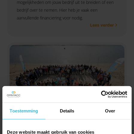
mogelijkheden om jouw bedrijf uit te breiden of een
bedrijf over te nemen. Hier heb je vaak een
aanvullende financiering voor nodig.
Lees verder
Toestemming
Details
Over
Tariefkaart Werkgever en
verzuim 2026
Downloaden
Deze website maakt gebruik van cookies