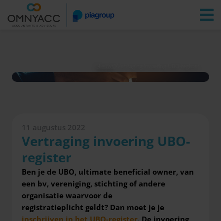
Vestigingen
Zoeken
Inloggen
Nieuws
Vertraging invoering UBO-register
11 augustus 2022
Vertraging invoering UBO-
register
Ben je de UBO, ultimate beneficial owner, van
een bv, vereniging, stichting of andere
organisatie waarvoor de
registratieplicht geldt? Dan moet je je
inschrijven in het UBO-register
.
De invoering