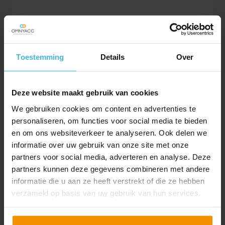
De uurloongrenzen voor het jaar 2021 moeten nog
worden vastgesteld. Dit zal gebeuren zodra het
wettelijk minimumloon per 1 juli 2021 is
Toestemming
Details
Over
gepubliceerd.
Hoe vraag je het jeugd-LIV
Deze website maakt gebruik van cookies
aan?
We gebruiken cookies om content en advertenties te
Ook het jeugd-LIV hoef je niet aan te vragen. Het
personaliseren, om functies voor social media te bieden
UWV bepaalt ook hierbij op basis van de
en om ons websiteverkeer te analyseren. Ook delen we
polisadministratie voor welke werknemers je er recht
informatie over uw gebruik van onze site met onze
op hebt. En ook hiervan krijg je vóór 15 maart een
partners voor social media, adverteren en analyse. Deze
voorlopige berekening van de Belastingdienst en kun
partners kunnen deze gegevens combineren met andere
je tot en met 1 mei correcties over het voorgaande
informatie die u aan ze heeft verstrekt of die ze hebben
jaar sturen.
verzameld op basis van uw gebruik van hun services.