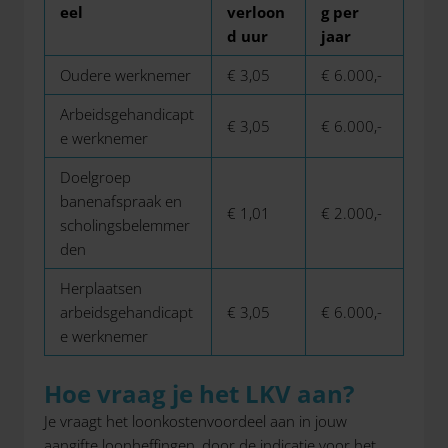
eel
verloon
g per
d uur
jaar
Oudere werknemer
€ 3,05
€ 6.000,-
Arbeidsgehandicapt
€ 3,05
€ 6.000,-
e werknemer
Doelgroep
banenafspraak en
€ 1,01
€ 2.000,-
scholingsbelemmer
den
Herplaatsen
arbeidsgehandicapt
€ 3,05
€ 6.000,-
e werknemer
Hoe vraag je het LKV aan?
Je vraagt het loonkostenvoordeel aan in jouw
aangifte loonheffingen, door de indicatie voor het