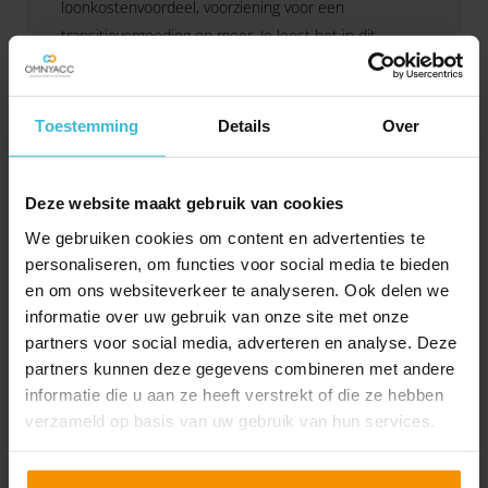
loonkostenvoordeel, voorziening voor een
transitievergoeding en meer. Je leest het in dit
artikel.
Lees verder
Toestemming
Details
Over
Deze website maakt gebruik van cookies
We gebruiken cookies om content en advertenties te
personaliseren, om functies voor social media te bieden
en om ons websiteverkeer te analyseren. Ook delen we
informatie over uw gebruik van onze site met onze
partners voor social media, adverteren en analyse. Deze
partners kunnen deze gegevens combineren met andere
informatie die u aan ze heeft verstrekt of die ze hebben
Eindejaarstips voor de
verzameld op basis van uw gebruik van hun services.
automobilist
05-11-2020