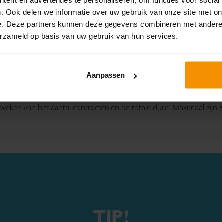
. Ook delen we informatie over uw gebruik van onze site met on
e. Deze partners kunnen deze gegevens combineren met andere i
erzameld op basis van uw gebruik van hun services.
Aanpassen
lgen, en;
cten afsluit. Als de tussenperiode zes maanden of korter is, word
eken van het aantal contracten en de totale duur. Maximaal zijn z
TIP!