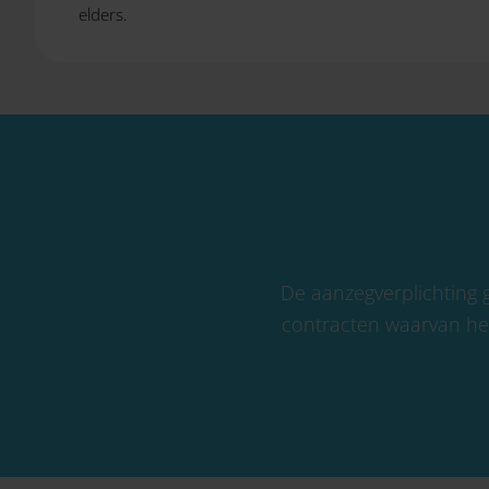
elders.
De aanzegverplichting g
contracten waarvan het