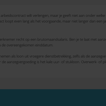
e arbeidscontract wilt verlengen, maar je geeft niet aan onder welke
ct loopt even lang als het voorgaande, maar niet langer dan een ja
werknemer recht op een brutomaandsalaris. Ben je te laat met aan
el na de overeengekomen einddatum.
emen als loon uit vroegere dienstbetrekking, zelfs als de aanzegve
de aanzegvergoeding is het kale uur- of stukloon. Overwerk- of plo