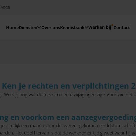
E VOOR
Werken bij
Home
Diensten
Over ons
Kennisbank
Contact
 Ken je rechten en verplichtingen 
Weet jij nog wat de meest recente wijzigingen zijn? Voor wie het ov
ting en voorkom een aanzegvergoedin
et je uiterlijk een maand voor de overeengekomen einddatum schrift
waarden. Het doel hiervan is dat de werknemer tijdig weet waar hij a