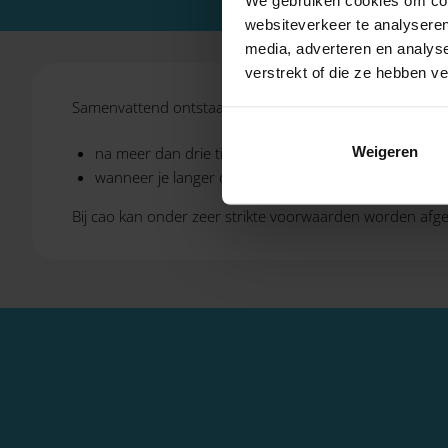
websiteverkeer te analyseren
media, adverteren en analys
verstrekt of die ze hebben v
Samenvattend ontstaat een vast contract:
Weigeren
na meer dan drie tijdelijke contracten die elkaar opvo
wanneer je langer dan 36 maanden tijdelijke contra
Bij cao kan onder zeer strikte voorwaarden worden afgew