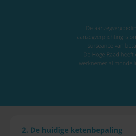
De aanzegvergoedin
aanzegverplichting is o
surseance van betal
De Hoge Raad heeft ex
werknemer al mondeling
2. De huidige ketenbepaling