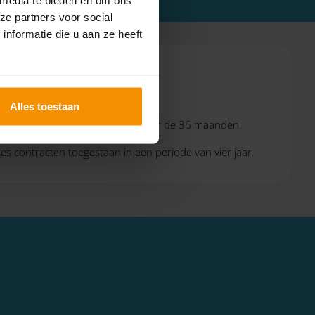
ze partners voor social
nformatie die u aan ze heeft
Alles toestaan
t deze tussenperiode meegeteld voor de 36 maanden.
es contracten toegestaan in een periode van vier jaar.