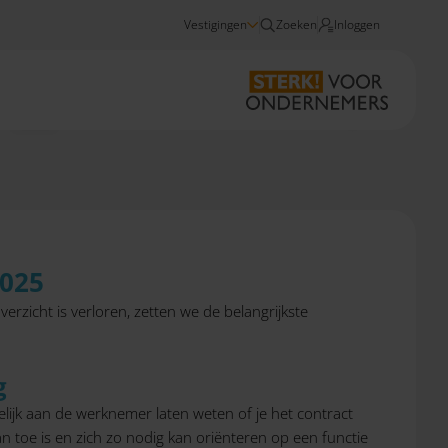
Vestigingen
Zoeken
Inloggen
Nieuws
Arbeid en arbeidscontracten: Ken je rechten en verplichtingen 2025
2025
erzicht is verloren, zetten we de belangrijkste
g
elijk aan de werknemer laten weten of je het contract
an toe is en zich zo nodig kan oriënteren op een functie