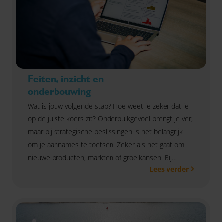
Feiten, inzicht en
onderbouwing
Wat is jouw volgende stap? Hoe weet je zeker dat je
op de juiste koers zit? Onderbuikgevoel brengt je ver,
maar bij strategische beslissingen is het belangrijk
om je aannames te toetsen. Zeker als het gaat om
nieuwe producten, markten of groeikansen. Bij
Lees verder
Omnyacc helpen we je om dat gevoel te
onderbouwen met feiten. We zetten doelgericht
marktonderzoek in om je helder inzicht te geven in
wat je klant echt wil, waar je staat en welke kansen je
kunt benutten. Zo zet je met vertrouwen de volgende