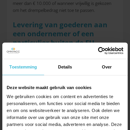
meer dan € 10.000 of wanneer vrijwillig is gekozen
om het drempelbedrag niet toe te passen.
Levering van goederen aan
een ondernemer of een
particulier buiten de EU
Bij levering van goederen aan een ondernemer of
een particulier buiten de EU, is sprake van export als
de goederen naar een land buiten de EU worden
Toestemming
Details
Over
vervoerd. Over export ben je 0% btw verschuldigd.
Voorwaarde hiervoor is wel dat je kunt aantonen dat
de goederen de EU hebben verlaten. Je berekent 0%
Deze website maakt gebruik van cookies
btw, maar geeft deze export wel aan (tegen 0% btw)
We gebruiken cookies om content en advertenties te
in jouw btw-aangifte.
personaliseren, om functies voor social media te bieden
en om ons websiteverkeer te analyseren. Ook delen we
Overige leveringen
informatie over uw gebruik van onze site met onze
Hiervoor zijn de hoofdregels voor de levering van
partners voor social media, adverteren en analyse. Deze
goederen beschreven. Er zijn echter situaties