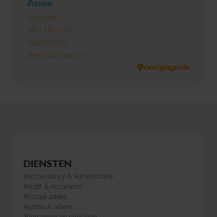
Assen
Torenlaan 1
9401 HN Assen
088-0502222
assen@omnyacc.nl
Vestigingsinfo
DIENSTEN
Accountancy & Administratie
Audit & Assurance
Fiscaal advies
Juridisch advies
Personeel en pensioen