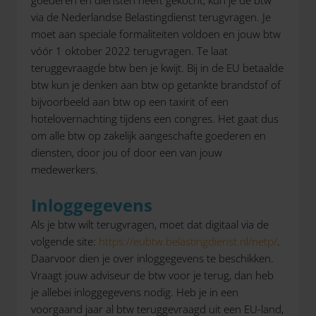
goederen en diensten heeft gekocht, kun je de btw
via de Nederlandse Belastingdienst terugvragen. Je
moet aan speciale formaliteiten voldoen en jouw btw
vóór 1 oktober 2022 terugvragen. Te laat
teruggevraagde btw ben je kwijt. Bij in de EU betaalde
btw kun je denken aan btw op getankte brandstof of
bijvoorbeeld aan btw op een taxirit of een
hotelovernachting tijdens een congres. Het gaat dus
om alle btw op zakelijk aangeschafte goederen en
diensten, door jou of door een van jouw
medewerkers.
Inloggegevens
Als je btw wilt terugvragen, moet dat digitaal via de
volgende site:
https://eubtw.belastingdienst.nl/netp/
.
Daarvoor dien je over inloggegevens te beschikken.
Vraagt jouw adviseur de btw voor je terug, dan heb
je allebei inloggegevens nodig. Heb je in een
voorgaand jaar al btw teruggevraagd uit een EU-land,