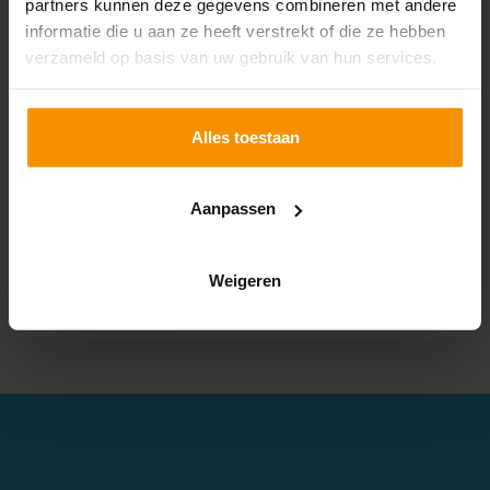
partners kunnen deze gegevens combineren met andere
denkbaar waarbij de regels anders uitwerken. Denk
informatie die u aan ze heeft verstrekt of die ze hebben
hierbij bijvoorbeeld aan de levering van nieuwe of
verzameld op basis van uw gebruik van hun services.
bijna nieuwe vervoermiddelen of aan ABC-leveringen.
Dit zijn leveringen waarbij de goederen door A aan B
worden verkocht en vervolgens door B aan C
Alles toestaan
doorverkocht. De goederen worden echter
rechtstreeks door A aan C geleverd. Denk ook aan
het geval van dropshipping (webshop koopt en
Aanpassen
verkoopt door, maar de leverancier van de webshop
vervoert of verzendt de goederen rechtstreeks naar
Weigeren
de particulier die op de webshop bestelde). Voor
deze situaties kunnen andere regels gelden.