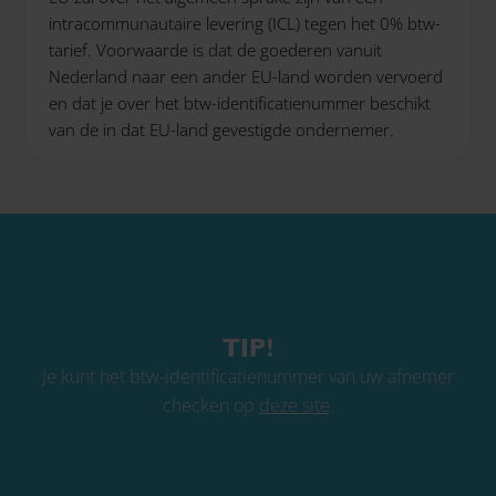
intracommunautaire levering (ICL) tegen het 0% btw-
tarief. Voorwaarde is dat de goederen vanuit
Nederland naar een ander EU-land worden vervoerd
en dat je over het btw-identificatienummer beschikt
van de in dat EU-land gevestigde ondernemer.
TIP!
Je kunt het btw-identificatienummer van uw afnemer
checken op
deze site
.