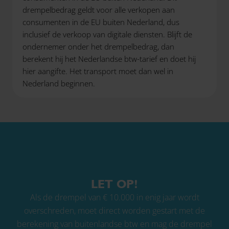
drempelbedrag geldt voor alle verkopen aan
consumenten in de EU buiten Nederland, dus
inclusief de verkoop van digitale diensten. Blijft de
ondernemer onder het drempelbedrag, dan
berekent hij het Nederlandse btw-tarief en doet hij
hier aangifte. Het transport moet dan wel in
Nederland beginnen.
LET OP!
Als de drempel van € 10.000 in enig jaar wordt
overschreden, moet direct worden gestart met de
berekening van buitenlandse btw en mag de drempel