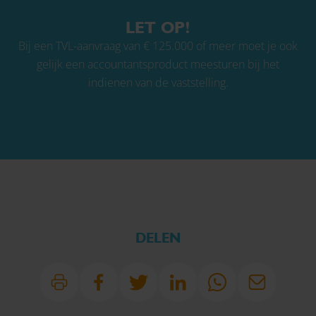
LET OP!
Bij een TVL-aanvraag van € 125.000 of meer moet je ook
gelijk een
accountantsproduct
meesturen bij het
indienen van de vaststelling.
DELEN