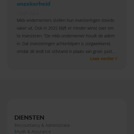
onzekerheid
13-07-2026
Mkb-ondernemers stellen hun investeringen steeds
vaker uit. Ook in 2025 blijft er minder winst over om
te investeren. "De mkb-ondernemer houdt de adem
in. Dat investeringen achterblijven is zorgwekkend,
omdat dit leidt tot stilstand in plaats van groei. Juist
Lees verder
nu het mkb voor grote uitdagingen staat, zijn
investeringen en innovatie belangrijk", aldus Pieter
van der Kwaak, bestuurslid van SRA.
DIENSTEN
Accountancy & Administratie
Audit & Assurance