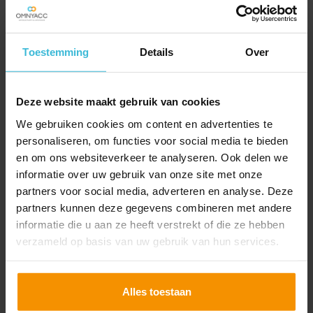
Einde aan
Toestemming
Details
Over
coronasteunpakket
28-02-2022
Deze website maakt gebruik van cookies
Door de coronacrisis kunnen ondernemers een
We gebruiken cookies om content en advertenties te
beroep doen op tal van financiële steunmaatregelen.
personaliseren, om functies voor social media te bieden
In het perspectief van de corona-ontwikkelingen gaat
en om ons websiteverkeer te analyseren. Ook delen we
Nederland open en kunnen ondernemers weer aan
informatie over uw gebruik van onze site met onze
de slag. Daarom stopt het kabinet per het tweede
partners voor social media, adverteren en analyse. Deze
Lees verder
kwartaal (per 1 april 2022) met het
partners kunnen deze gegevens combineren met andere
coronasteunpakket.
informatie die u aan ze heeft verstrekt of die ze hebben
verzameld op basis van uw gebruik van hun services.
Alles toestaan