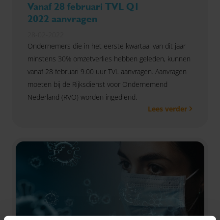
Vanaf 28 februari TVL Q1
2022 aanvragen
28-02-2022
Ondernemers die in het eerste kwartaal van dit jaar
minstens 30% omzetverlies hebben geleden, kunnen
vanaf 28 februari 9.00 uur TVL aanvragen. Aanvragen
moeten bij de Rijksdienst voor Ondernemend
Nederland (RVO) worden ingediend.
Lees verder