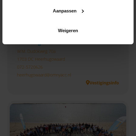
Aanpassen
Weigeren
Heerhugowaard
W.M. Dudokweg 70a
1703 DC Heerhugowaard
072-5720626
heerhugowaard@omnyacc.nl
Vestigingsinfo