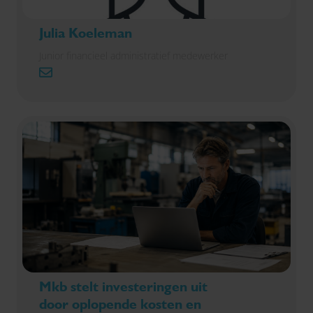
Julia Koeleman
Junior financieel administratief medewerker
Mkb stelt investeringen uit
door oplopende kosten en