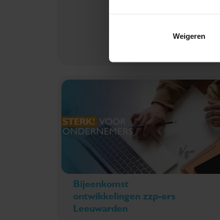
Weigeren
Downloaden
Bijeenkomst
ontwikkelingen zzp-ers
Leeuwarden