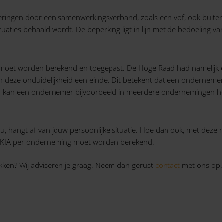
teringen door een samenwerkingsverband, zoals een vof, ook buite
ituaties behaald wordt. De beperking ligt in lijn met de bedoeling va
moet worden berekend en toegepast. De Hoge Raad had namelijk eni
aan deze onduidelijkheid een einde. Dit betekent dat een ondernem
 kan een ondernemer bijvoorbeeld in meerdere ondernemingen h
 jou, hangt af van jouw persoonlijke situatie. Hoe dan ook, met deze
de KIA per onderneming moet worden berekend.
kken? Wij adviseren je graag. Neem dan gerust
contact
met ons op