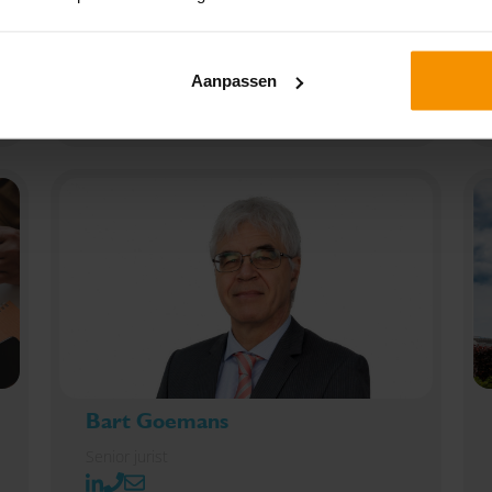
Aanpassen
Downloaden
Bart Goemans
Senior jurist