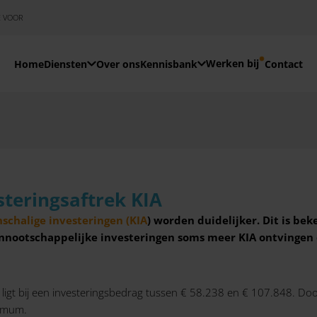
E VOOR
Werken bij
Home
Diensten
Over ons
Kennisbank
Contact
steringsaftrek KIA
nschalige investeringen (KIA
) worden duidelijker. Dit is b
nootschappelijke investeringen soms meer KIA ontvingen 
igt bij een investeringsbedrag tussen € 58.238 en € 107.848. Doo
ximum.