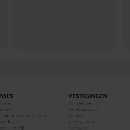
ASES
VESTIGINGEN
tarten
Den Helder
Groeien
Heerhugowaard
tabiliseren/reorganiseren
Hoorn
Overdragen
Leeuwarden
a mijn bedrijf
Schagen