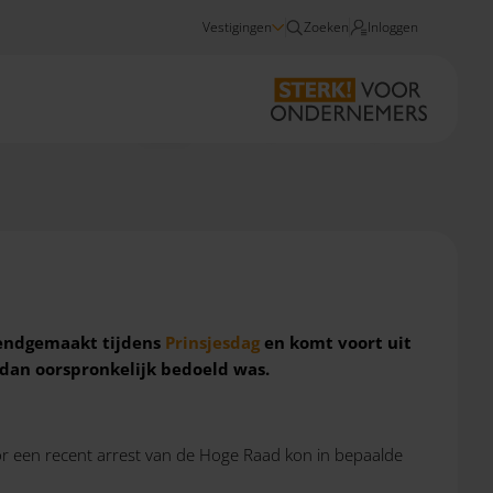
Vestigingen
Zoeken
Inloggen
Nieuws
Duidelijkere regels voor investeringsaftrek KIA
ekendgemaakt tijdens
Prinsjesdag
en komt voort uit
dan oorspronkelijk bedoeld was.
r een recent arrest van de Hoge Raad kon in bepaalde