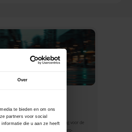
Over
Kabinet wil
overgangsregeling voor
bestelauto’s verlengen
 media te bieden en om ons
14-07-2026
ze partners voor social
Het kabinet wil de overgangsregeling voor de
nformatie die u aan ze heeft
minst vervuilende bestelauto’s in zero-