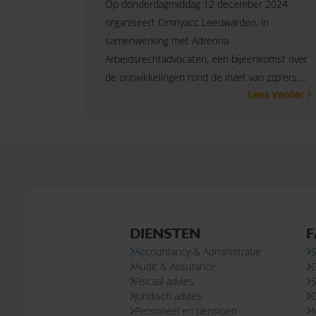
Op donderdagmiddag 12 december 2024
organiseert Omnyacc Leeuwarden, in
samenwerking met Adrenna
Arbeidsrechtadvocaten, een bijeenkomst over
de ontwikkelingen rond de inzet van zzp'ers.
Lees verder
Het risico dat een opdrachtovereenkomst met
een zzp'er als arbeidsovereenkomst
aangemerkt wordt is al tijden een "hot topic".
Door de aankomende opheffing van het
handhavingsmoratorium op de Wet DBA is dit
nu relevanter dan ooit. Een goed moment om
de arbeidsrechtelijke en fiscale
uitgangspunten duidelijk op een rij te zetten
DIENSTEN
F
en de risico's voor jouw organisatie in kaart te
Accountancy & Administratie
S
brengen. Ben jij er ook bij?
Audit & Assurance
Fiscaal advies
S
Juridisch advies
Personeel en pensioen
N