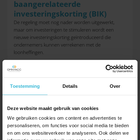
baangerelateerde
investeringskorting (BIK)
De regeling moet nog nader worden uitgewerkt,
maar om investeringen te stimuleren wordt een
nieuwe investeringskorting geïntroduceerd die
ondernemers kunnen verrekenen met de
loonheffingen.
10. Eerlijkere belastingheffing
multinationals
Momenteel zijn er veel bedrijven die in Nederland
Toestemming
Details
Over
winst maken, maar geen belasting betalen dankzij
verrekening van verliezen of bepaalde aftrekposten.
Deze website maakt gebruik van cookies
Om dit te voorkomen zijn de volgende maatregelen
aangekondigd:
We gebruiken cookies om content en advertenties te
personaliseren, om functies voor social media te bieden
Een gemaakt verlies kan in de toekomst
en om ons websiteverkeer te analyseren. Ook delen we
onbeperkt verrekend worden, maar zal worden