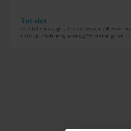
Tot slot
Als je het ons vraagt, is de beste keus om zelf een eH
en hoe je eHerkenning aanvraagt? Neem dan gerust
con