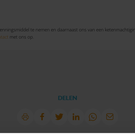
erkenningsmiddel te nemen en daarnaast ons van een ketenmachtigin
tact
met ons op.
DELEN