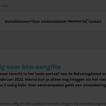
E VOOR
Werken bij
Home
Diensten
Over ons
Kennisbank
Contact
g voor btw-aangifte
meer terecht in het ‘oude portaal’ van de Belastingdienst v
ebruari 2022. Hierna kun je alleen nog inloggen via het nie
3 nodig hebt. Voor eenmanszaken geldt een uitzondering, 
mers veilig en betrouwbaar kunnen inloggen bij overheidsorganisa