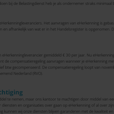
en bij de Belastingdienst heb je als ondernemer straks minimaal
eHerkenningleveranciers. Het aanvragen van eHerkenning is gebase
n en afhankelijk van wat er in het Handelsregister is opgenomen. D
 eHerkenningleverancier gemiddeld € 30 per jaar. Nu eHerkenning 
kunt de compensatieregeling aanvragen wanneer je eHerkenning m
lusief btw gecompenseerd. De compensatieregeling loopt van novem
rnemend Nederland (RVO).
htiging
iddel te nemen, maar ons kantoor te machtigen door middel van ee
r diensten en organisaties over gaan op eHerkenning of al over zi
 kunnen wij onze diensten blijven garanderen met de kwaliteit en 