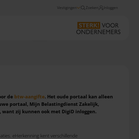
Vestigingen
Zoeken
Inloggen
Nieuws
Vanaf 2022 eHerkenning nodig voor btw-aangifte
oor de
btw-aangifte
. Het oude portaal kan alleen
uwe portaal, Mijn Belastingdienst Zakelijk,
want zij kunnen ook met DigiD inloggen.
ties. eHerkenning kent verschillende