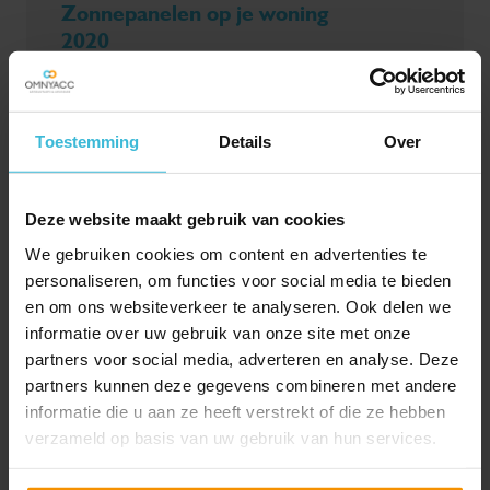
Zonnepanelen op je woning
2020
03-07-2020
Heb jij als particulier zonnepanelen op je woning? Je
kunt de btw met betrekking tot die zonnepanelen
Toestemming
Details
Over
terugvragen. In dit nieuwsartikel vertellen wij je meer
over hoe je dit doet en aan welke voorwaarden je
moet voldoen.
Deze website maakt gebruik van cookies
Lees verder
We gebruiken cookies om content en advertenties te
personaliseren, om functies voor social media te bieden
en om ons websiteverkeer te analyseren. Ook delen we
informatie over uw gebruik van onze site met onze
partners voor social media, adverteren en analyse. Deze
partners kunnen deze gegevens combineren met andere
informatie die u aan ze heeft verstrekt of die ze hebben
verzameld op basis van uw gebruik van hun services.