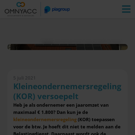
Vestigingen
Zoeken
Inloggen
Nieuws
Kleineondernemersregeling (KOR) versoepelt
5 juli 2021
Kleineondernemersregeling
(KOR) versoepelt
Heb je als ondernemer een jaaromzet van
maximaal € 1.800? Dan kun je de
kleineondernemersregeling
(KOR) toepassen
voor de btw. Je hoeft dit niet te melden aan de
Belastingdienst. Daarnaast wordt ook
de