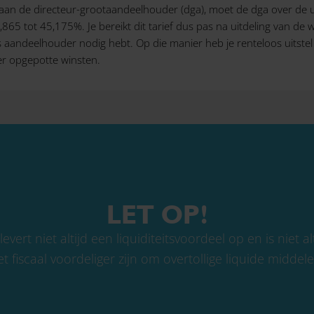
elt aan de directeur-grootaandeelhouder (dga), moet de dga over de 
65 tot 45,175%. Je bereikt dit tarief dus pas na uitdeling van de wi
ls aandeelhouder nodig hebt. Op die manier heb je renteloos uitstel 
over opgepotte winsten.
LET OP!
vert niet altijd een liquiditeitsvoordeel op en is niet al
t fiscaal voordeliger zijn om overtollige liquide middel