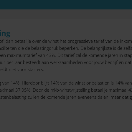
ing
 dan betaal je over de winst het progressieve tarief van de inkoms
iliteiten die de belastingdruk beperken. De belangrijkste is de zel
en maximumtarief van 43%. Dit tarief zal de komende jaren in stapj
5 uur per jaar besteedt aan werkzaamheden voor jouw bedrijf én dat
ldt niet voor starters.
ling van 14%. Hierdoor blijft 14% van de winst onbelast en is 14% van
ximaal 37,05%. Door de mkb-winstvrijstelling betaal je maximaal 4
mstenbelasting zullen de komende jaren eveneens dalen, maar dat g