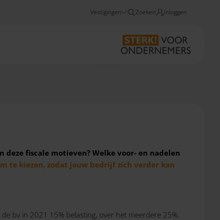
Vestigingen
Zoeken
Inloggen
Nieuws
Overstappen naar een bv 2021
n deze fiscale motieven? Welke voor- en nadelen
rm te kiezen, zodat jouw bedrijf zich verder kan
lt de bv in 2021 15% belasting, over het meerdere 25%.