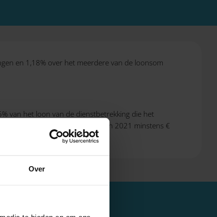
kingen en 1,18% over het meerdere van de loonsom
5% van het loon van de dienstbetrekking die het
 Het gebruikelijk loon moet echter in 2021 minstens €
Over
 media te bieden en om ons