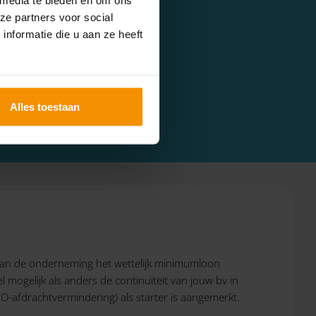
ze partners voor social
nformatie die u aan ze heeft
ng moet nemen, des te
lasting.
Alles toestaan
rt van de onderneming het wettelijk minimumloon
 mogelijk als anders de continuïteit van jouw bv in
O-afdrachtvermindering) als starter is aangemerkt.