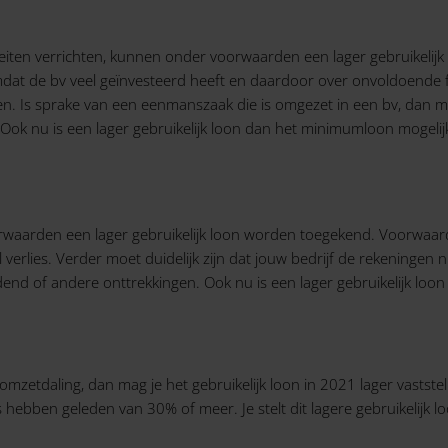
iteiten verrichten, kunnen onder voorwaarden een lager gebruikeli
omdat de bv veel geïnvesteerd heeft en daardoor over onvoldoende fi
en. Is sprake van een eenmanszaak die is omgezet in een bv, dan m
Ook nu is een lager gebruikelijk loon dan het minimumloon mogelijk
orwaarden een lager gebruikelijk loon worden toegekend. Voorwaarde 
 verlies. Verder moet duidelijk zijn dat jouw bedrijf de rekeningen n
end of andere onttrekkingen. Ook nu is een lager gebruikelijk loo
mzetdaling, dan mag je het gebruikelijk loon in 2021 lager vastste
ebben geleden van 30% of meer. Je stelt dit lagere gebruikelijk loo