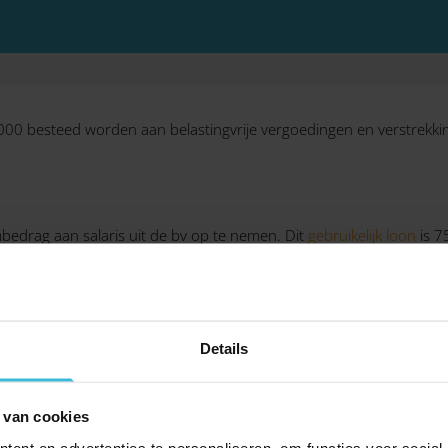
.000 besteed worden aan belastingvrije vergoedingen en verstrek
bedrag aan salaris uit de bv op te nemen. Dit
gebruikelijk loon
is 7
an de meest verdienende werknemer in jouw bedrijf, als dat meer is.
box 1, dus progressief.
Details
 van cookies
ent en advertenties te personaliseren, om functies voor social