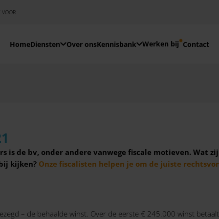
E VOOR
Werken bij
Home
Diensten
Over ons
Kennisbank
Contact
21
is de bv, onder andere vanwege fiscale motieven. Wat zij
bij kijken?
Onze fiscalisten helpen je om de juiste rechtsvo
 gezegd – de behaalde winst. Over de eerste € 245.000 winst betaa