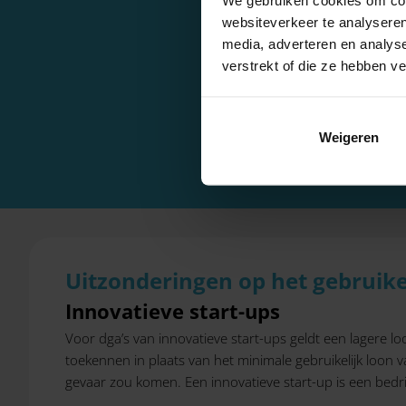
websiteverkeer te analyseren
media, adverteren en analys
verstrekt of die ze hebben v
Des te meer gebruike
minder 
Weigeren
Uitzonderingen op het gebruike
Innovatieve start-ups
Voor dga’s van innovatieve start-ups geldt een lagere lo
toekennen in plaats van het minimale gebruikelijk loon v
gevaar zou komen. Een innovatieve start-up is een bedr