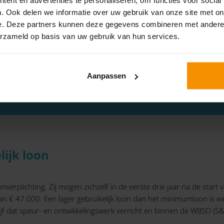
. Ook delen we informatie over uw gebruik van onze site met on
LET OP!
e. Deze partners kunnen deze gegevens combineren met andere i
erzameld op basis van uw gebruik van hun services.
lijk loon je in aanmerking neemt dan wel in aanmerki
je profiteert van het lage tarief van de vennootschapsbe
Aanpassen
lijk loon
onverplichting. Zij mogen zichzelf in de eerste drie jaar na de sta
an € 47.000. Een lager gebruikelijk loon dan het minimumloon is wel
ijf dat speur- en ontwikkelingswerk verricht en binnen de WBSO (S&