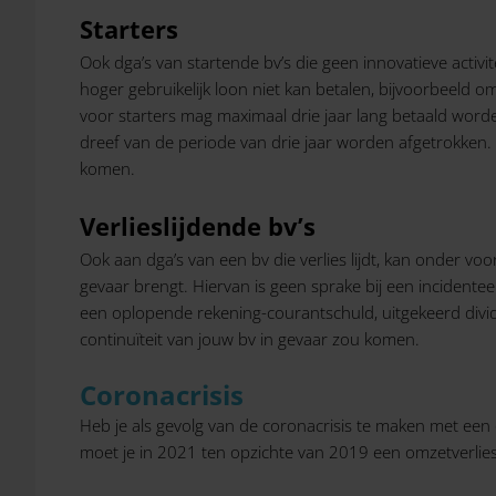
Starters
Ook dga’s van startende bv’s die geen innovatieve activ
hoger gebruikelijk loon niet kan betalen, bijvoorbeeld 
voor starters mag maximaal drie jaar lang betaald word
dreef van de periode van drie jaar worden afgetrokken. 
komen.
Verlieslijdende bv’s
Ook aan dga’s van een bv die verlies lijdt, kan onder vo
gevaar brengt. Hiervan is geen sprake bij een incidenteel
een oplopende rekening-courantschuld, uitgekeerd divid
continuïteit van jouw bv in gevaar zou komen.
Coronacrisis
Heb je als gevolg van de coronacrisis te maken met een o
moet je in 2021 ten opzichte van 2019 een omzetverlies h