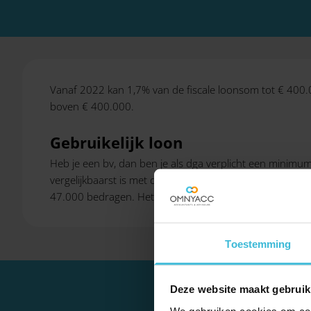
Vanaf 2022 kan 1,7% van de fiscale loonsom tot € 400
boven € 400.000.
Gebruikelijk loon
Heb je een bv, dan ben je als dga verplicht een minimum
vergelijkbaarst is met die van jou als dga of het loon v
47.000 bedragen. Het gebruikelijk loon wordt belast in 
Toestemming
Deze website maakt gebruik
We gebruiken cookies om cont