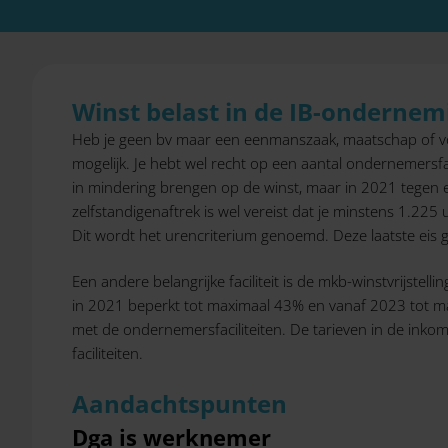
Winst belast in de IB-ondernem
Heb je geen bv maar een eenmanszaak, maatschap of vof,
mogelijk. Je hebt wel recht op een aantal ondernemersfac
in mindering brengen op de winst, maar in 2021 tegen e
zelfstandigenaftrek is wel vereist dat je minstens 1.22
Dit wordt het urencriterium genoemd. Deze laatste eis ge
Een andere belangrijke faciliteit is de mkb-winstvrijstel
in 2021 beperkt tot maximaal 43% en vanaf 2023 tot ma
met de ondernemersfaciliteiten. De tarieven in de inko
faciliteiten.
Aandachtspunten
Dga is werknemer