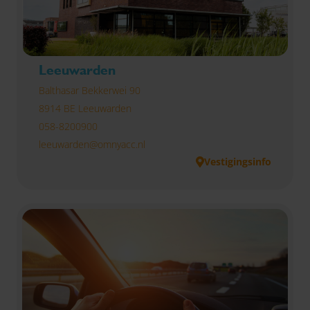
Leeuwarden
Balthasar Bekkerwei 90
8914 BE Leeuwarden
058-8200900
leeuwarden@omnyacc.nl
Vestigingsinfo