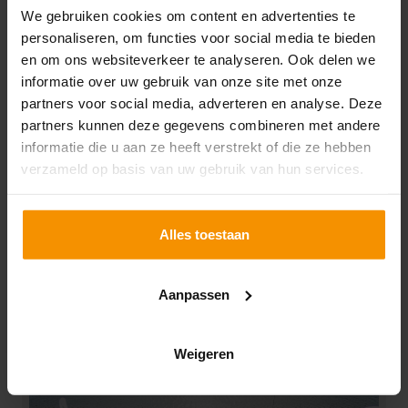
We gebruiken cookies om content en advertenties te
personaliseren, om functies voor social media te bieden
en om ons websiteverkeer te analyseren. Ook delen we
informatie over uw gebruik van onze site met onze
partners voor social media, adverteren en analyse. Deze
partners kunnen deze gegevens combineren met andere
Belastingadviseur |
informatie die u aan ze heeft verstrekt of die ze hebben
Leeuwarden
verzameld op basis van uw gebruik van hun services.
Ben jij klaar voor een zelfstandige functie waarin jij je
expertise voor fiscale advisering kunt laten zien? Bij
Alles toestaan
ons krijg je de kans om een perfecte balans te vinden
tussen advies verlenen en nauw contact
onderhouden met onze klanten. Wij nodigen je uit om
Aanpassen
Lees verder
je professionele skills en enthousiasme in te zetten
en mee te denken met zowel onze collega's als
Weigeren
klanten.