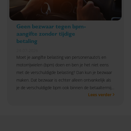
Geen bezwaar tegen bpm-
aangifte zonder tijdige
betaling
24-07-2026
Moet je aangifte belasting van personenauto’s en
motorrijwielen (bpm) doen en ben je het niet eens
met de verschuldigde belasting? Dan kun je bezwaar
maken. Dat bezwaar is echter alleen ontvankelijk als
je de verschuldigde bpm ook binnen de betaaltermijn
Lees verder
voldoet. Dat bevestigde de Hoge Raad in een zaak
waarin bezwaar was ingediend voordat de bpm was
betaald.