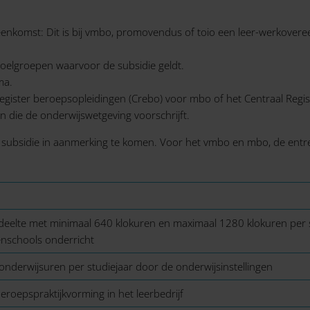
eenkomst: Dit is bij vmbo, promovendus of toio een leer-werkover
doelgroepen waarvoor de subsidie geldt.
ma.
egister beroepsopleidingen (Crebo) voor mbo of het Centraal Reg
 die de onderwijswetgeving voorschrijft.
oor subsidie in aanmerking te komen. Voor het vmbo en mbo, de e
edeelte met minimaal 640 klokuren en maximaal 1280 klokuren per 
enschools onderricht
onderwijsuren per studiejaar door de onderwijsinstellingen
eroepspraktijkvorming in het leerbedrijf