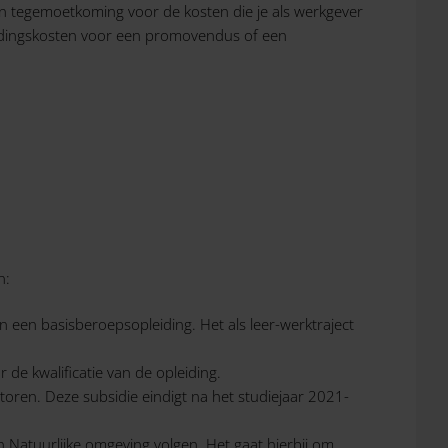
een tegemoetkoming voor de kosten die je als werkgever
leidingskosten voor een promovendus of een
n:
an een basisberoepsopleiding. Het als leer-werktraject
de kwalificatie van de opleiding.
toren. Deze subsidie eindigt na het studiejaar 2021-
Natuurlijke omgeving volgen. Het gaat hierbij om