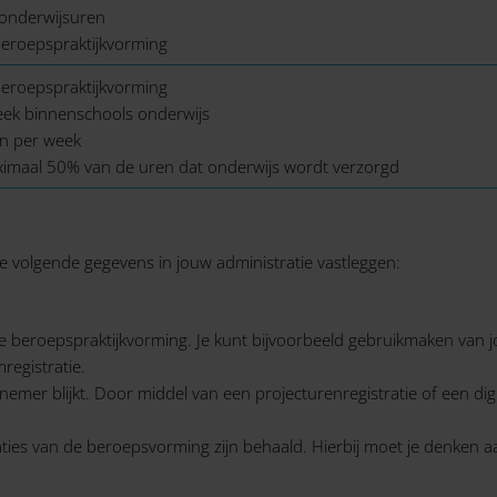
 onderwijsuren
beroepspraktijkvorming
beroepspraktijkvorming
eek binnenschools onderwijs
en per week
aximaal 50% van de uren dat onderwijs wordt verzorgd
 volgende gegevens in jouw administratie vastleggen:
 beroepspraktijkvorming. Je kunt bijvoorbeeld gebruikmaken van jouw
registratie.
emer blijkt. Door middel van een projecturenregistratie of een digi
icaties van de beroepsvorming zijn behaald. Hierbij moet je denken 