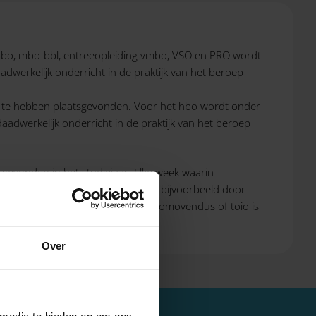
 vmbo, mbo-bbl, entreeopleiding vmbo, VSO en PRO wordt
adwerkelijk onderricht in de praktijk van het beroep
ar te hebben plaatsgevonden. Voor het hbo wordt onder
aadwerkelijk onderricht in de praktijk van het beroep
gevonden in het studiejaar. Elke week waarin
aarin geen begeleiding is gegeven, bijvoorbeeld door
 hoogte van de subsidie voor een promovendus of toio is
onkosten betaalt.
Over
 media te bieden en om ons