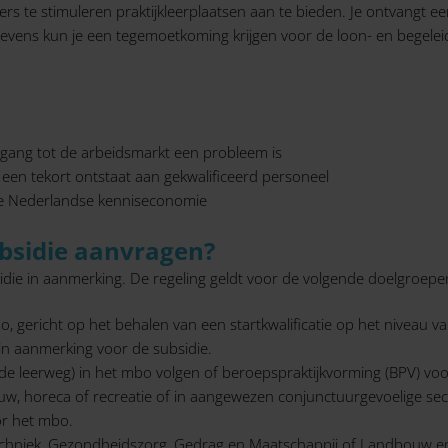
ers te stimuleren praktijkleerplaatsen aan te bieden. Je ontvangt 
. Tevens kun je een tegemoetkoming krijgen voor de loon- en bege
gang tot de arbeidsmarkt een probleem is
 een tekort ontstaat aan gekwalificeerd personeel
de Nederlandse kenniseconomie
ubsidie aanvragen?
ubsidie in aanmerking. De regeling geldt voor de volgende doelgroepe
o, gericht op het behalen van een startkwalificatie op het niveau v
 in aanmerking voor de subsidie.
e leerweg) in het mbo volgen of beroepspraktijkvorming (BPV) voor 
ouw, horeca of recreatie of in aangewezen conjunctuurgevoelige sec
r het mbo.
Techniek, Gezondheidszorg, Gedrag en Maatschappij of Landbouw en 