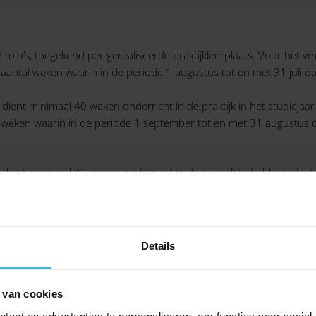
toio’s, toegekend per gerealiseerde praktijkleerplaats. Voor het
 aantal weken waarin in de periode 1 augustus tot en met 31 juli da
dient minimaal 40 weken onderricht in de praktijk in het studieja
al weken waarin in de periode 1 september tot en met 31 augustus d
ient minimaal 42 weken onderricht in de praktijk te hebben plaats
uit op hoeveel dagen in die week begeleiding is gegeven. Een week w
tijkleerplaats. Het subsidiebedrag wordt dan naar rato verlaagd. De
 de arbeidsduur per week (maximaal 36) waarin de werkgever de lo
Details
 van cookies
ent en advertenties te personaliseren, om functies voor social