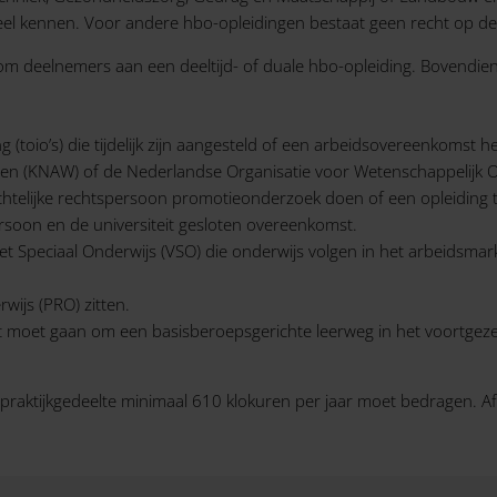
rdeel kennen. Voor andere hbo-opleidingen bestaat geen recht op de
 om deelnemers aan een deeltijd- of duale hbo-opleiding. Bovendien
toio’s) die tijdelijk zijn aangesteld of een arbeidsovereenkomst heb
en (KNAW) of de Nederlandse Organisatie voor Wetenschappelijk 
echtelijke rechtspersoon promotieonderzoek doen of een opleiding 
rsoon en de universiteit gesloten overeenkomst.
et Speciaal Onderwijs (VSO) die onderwijs volgen in het arbeidsmark
rwijs (PRO) zitten.
 moet gaan om een basisberoepsgerichte leerweg in het voortgezet 
 praktijkgedeelte minimaal 610 klokuren per jaar moet bedragen. A