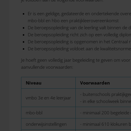
Er is een geldige, gedateerde en ondertekende over
mbo-bbl en hbo een praktijkleerovereenkomst
De beroepsopleiding van de leerling valt binnen de 
De beroepsopleiding richt zich op een volledig diplo
De beroepsopleiding is opgenomen in het Centraal r
De beroepsopleiding voldoet aan de kwaliteitsnormen
Je hoeft geen volledig jaar begeleiding te geven om v
aanvullende voorwaarden:
Niveau
Voorwaarden
- buitenschools praktijkg
vmbo 3e en 4e leerjaar
- in elke schoolweek binn
mbo-bbl
- minimaal 200 begeleide 
onderwijsinstellingen
- minimaal 610 klokuren b