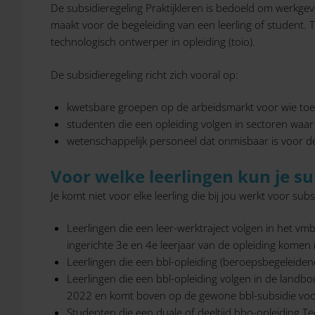
De subsidieregeling Praktijkleren is bedoeld om werkgev
maakt voor de begeleiding van een leerling of student
technologisch ontwerper in opleiding (toio).
De subsidieregeling richt zich vooral op:
kwetsbare groepen op de arbeidsmarkt voor wie toe
studenten die een opleiding volgen in sectoren waar
wetenschappelijk personeel dat onmisbaar is voor 
Voor welke leerlingen kun je s
Je komt niet voor elke leerling die bij jou werkt voor s
Leerlingen die een leer-werktraject volgen in het vmb
ingerichte 3e en 4e leerjaar van de opleiding komen
Leerlingen die een bbl-opleiding (beroepsbegeleidend
Leerlingen die een bbl-opleiding volgen in de landb
2022 en komt boven op de gewone bbl-subsidie voo
Studenten die een duale of deeltijd hbo-opleiding 