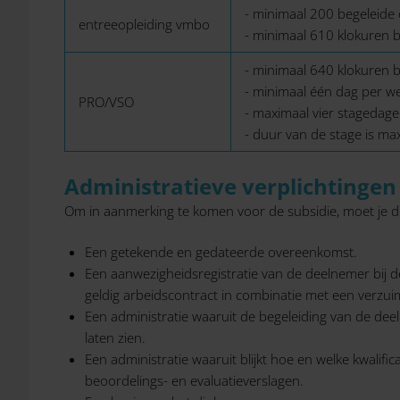
- minimaal 200 begeleide
entreeopleiding vmbo
- minimaal 610 klokuren 
- minimaal 640 klokuren 
- minimaal één dag per w
PRO/VSO
- maximaal vier stagedag
- duur van de stage is m
Administratieve verplichtingen
Om in aanmerking te komen voor de subsidie, moet je de
Een getekende en gedateerde overeenkomst.
Een aanwezigheidsregistratie van de deelnemer bij de
geldig arbeidscontract in combinatie met een verzuim
Een administratie waaruit de begeleiding van de deeln
laten zien.
Een administratie waaruit blijkt hoe en welke kwalif
beoordelings- en evaluatieverslagen.