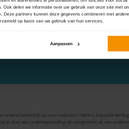
. Ook delen we informatie over uw gebruik van onze site met on
e. Deze partners kunnen deze gegevens combineren met andere i
erzameld op basis van uw gebruik van hun services.
LET OP!
r 2022. Dit is dan ook, op basis van de huidige regelgevi
 kan worden aangevraagd. Op moment van redactiesluiti
Aanpassen
g te verlengen voor het studiejaar 2022-2023. Definitie
 erkend leerbedrijf zijn voor vmbo’ers/ mbo’ers, bepaalde leerling
oet je door een onderwijsinstelling zijn aangemerkt als een onder