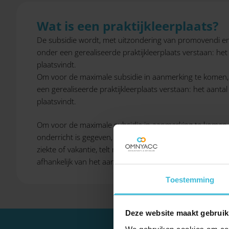
Wat is een praktijkleerplaats?
De subsidie wordt, met uitzondering van promovendi en 
onder een gerealiseerde praktijkleerplaats verstaan: het
plaatsvindt.
Om voor de maximale subsidie in aanmerking te komen, 
een gerealiseerde praktijkleerplaats verstaan: het aant
plaatsvindt.
Om voor de maximale subsidie in aanmerking te komen, d
onderricht is gegeven, telt mee. Het maakt hierbij niet 
ziekte of vakantie, telt niet mee als gerealiseerde prak
afhankelijk van het aantal maanden (maximaal 12) maal
Toestemming
Deze website maakt gebruik
We gebruiken cookies om cont