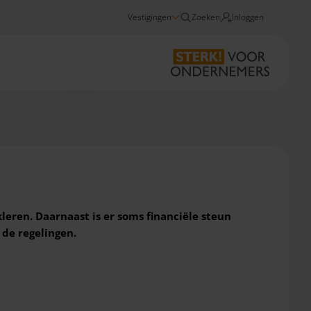
Vestigingen
Zoeken
Inloggen
Nieuws
Subsidie en fondsen voor scholing personeel - 2022
leren. Daarnaast is er soms financiële steun
 de regelingen.